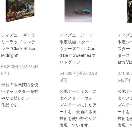
ディズニー ギャラ
ディズニーアート
ディズ
リーラップ シンデ
限定版画 スター・
限定ジ
レラ "Clock Strikes
ウォーズ "This Coul
スター
Midnight"
d Be It Sweetheart"
ダース
リトグラフ
arth Va
66,800円(税込73,48
0円)
54,800円(税込60,28
371,4
0円)
540円)
最新の版画技術を使
いキャラクターを鮮
公認アーティストに
公認ア
やかに描いたアート
よるスター・ウォー
よるス
作品です。
ズをテーマにしたア
ズをテ
ートを、最新の版画
ートを
技術を使い鮮やかに
技術を
表現しています。
表現し