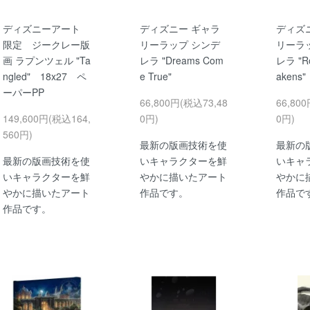
ディズニーアート
ディズニー ギャラ
ディズ
限定 ジークレー版
リーラップ シンデ
リーラ
画 ラプンツェル "Ta
レラ "Dreams Com
レラ "R
ngled" 18x27 ペ
e True"
akens"
ーパーPP
66,800円(税込73,48
66,80
149,600円(税込164,
0円)
0円)
560円)
最新の版画技術を使
最新の
最新の版画技術を使
いキャラクターを鮮
いキャ
いキャラクターを鮮
やかに描いたアート
やかに
やかに描いたアート
作品です。
作品で
作品です。