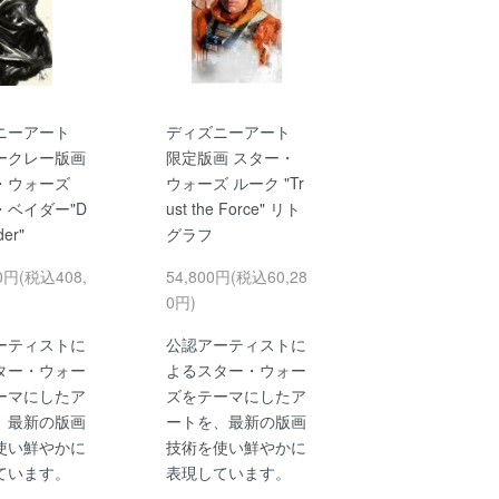
ニーアート
ディズニーアート
ークレー版画
限定版画 スター・
・ウォーズ
ウォーズ ルーク "Tr
・ベイダー"D
ust the Force" リト
der"
グラフ
00円(税込408,
54,800円(税込60,28
0円)
ーティストに
公認アーティストに
ター・ウォー
よるスター・ウォー
ーマにしたア
ズをテーマにしたア
、最新の版画
ートを、最新の版画
使い鮮やかに
技術を使い鮮やかに
ています。
表現しています。