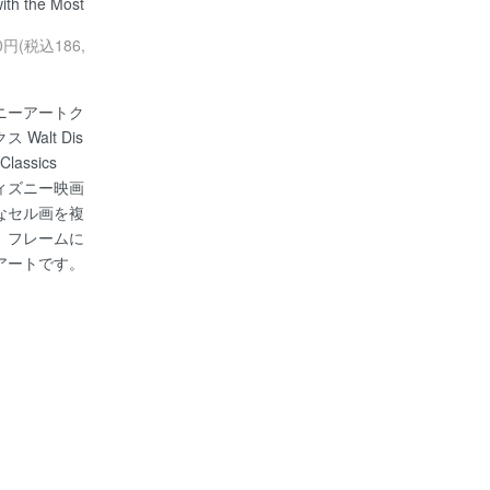
with the Most
00円(税込186,
ニーアートク
 Walt Dis
 Classics
ィズニー映画
なセル画を複
、フレームに
アートです。