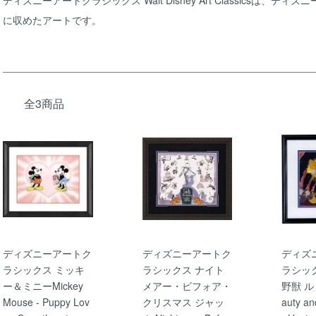
ディズニーアートクラシックス Walt Disney Art Classicsは
に収めたアートです。
全3商品
ディズニーアートク
ディズニーアートク
ディズ
ラシックス ミッキ
ラシックス ナイト
ラシッ
ー＆ミニーMickey
メアー・ビフォア・
野獣 ル
Mouse - Puppy Lov
クリスマス ジャッ
auty an