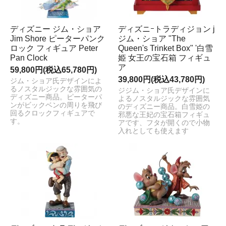
ディズニー ジム・ショア
ディズニｰトラディジョン j
Jim Shore ピーターパンク
ジム・ショア "The
ロック フィギュア Peter
Queen's Trinket Box" '白雪
Pan Clock
姫 女王の宝石箱 フィギュ
ア
59,800円(税込65,780円)
39,800円(税込43,780円)
ジム・ショア氏デザインによ
るノスタルジックな雰囲気の
ジジム・ショア氏デザインに
ディズニー商品。ピーターパ
よるノスタルジックな雰囲気
ンがビックベンの周りを飛び
のディズニー商品。白雪姫の
回るクロックフィギュアで
邪悪な王妃の宝石箱フィギュ
す。
アです、フタが開くので小物
入れとしても使えます