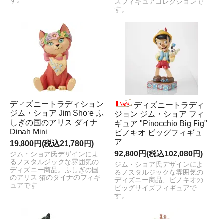
す。
スフィギュアコレクションで
す。
ディズニートラディション
ディズニートラディ
ジム・ショア Jim Shore ふ
ジョン ジム・ショア フィ
しぎの国のアリス ダイナ
ギュア "Pinocchio Big Fig"
Dinah Mini
ピノキオ ビッグフィギュ
ア
19,800円(税込21,780円)
92,800円(税込102,080円)
ジム・ショア氏デザインによ
るノスタルジックな雰囲気の
ジム・ショア氏デザインによ
ディズニー商品。ふしぎの国
るノスタルジックな雰囲気の
のアリス 猫のダイナのフィギ
ディズニー商品、ピノキオの
ュアです
ビッグサイズフィギュアで
す。