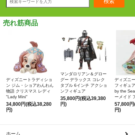
検索
売れ筋商品
マンダロリアン＆グロー
ディズニートラディショ
グー デラックス コレク
ディズニー
ン ジム・ショアわんわん
タブル 6インチ アクショ
フィギュア '
物語 クリスマス レディ
ンフィギュア
by the S
"Lady Mini"
ーメイド 
35,800円(税込39,380
34,800円(税込38,280
円)
57,800円
円)
円)
ホーム