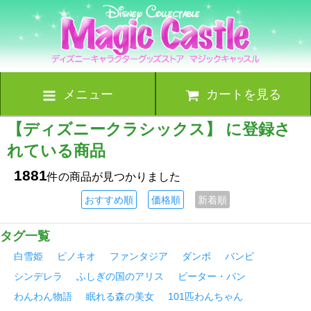
メニュー
カートを見る
【ディズニークラシックス】 に登録さ
れている商品
1881
件の商品が見つかりました
おすすめ順
価格順
新着順
タグ一覧
白雪姫
ピノキオ
ファンタジア
ダンボ
バンビ
シンデレラ
ふしぎの国のアリス
ピーター・パン
わんわん物語
眠れる森の美女
101匹わんちゃん