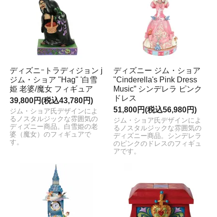
ディズニｰトラディジョン j
ディズニー ジム・ショア
ジム・ショア "Hag" '白雪
"Cinderella's Pink Dress
姫 老婆/魔女 フィギュア
Music” シンデレラ ピンク
ドレス
39,800円(税込43,780円)
51,800円(税込56,980円)
ジム・ショア氏デザインによ
るノスタルジックな雰囲気の
ジム・ショア氏デザインによ
ディズニー商品。白雪姫の老
るノスタルジックな雰囲気の
婆（魔女）のフィギュアで
ディズニー商品。シンデレラ
す。
のピンクのドレスのフィギュ
アです。