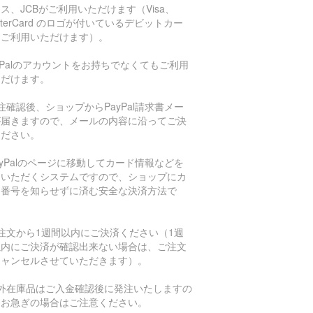
ス、JCBがご利用いただけます（Visa、
sterCard のロゴが付いているデビットカー
もご利用いただけます）。
aPalのアカウントをお持ちでなくてもご利用
ただけます。
注確認後、ショップからPayPal請求書メー
が届きますので、メールの内容に沿ってご決
ください。
ayPalのページに移動してカード情報などを
力いただくシステムですので、ショップにカ
ド番号を知らせずに済む安全な決済方法で
。
注文から1週間以内にご決済ください（1週
以内にご決済が確認出来ない場合は、ご注文
キャンセルさせていただきます）。
海外在庫品はご入金確認後に発注いたしますの
、お急ぎの場合はご注意ください。