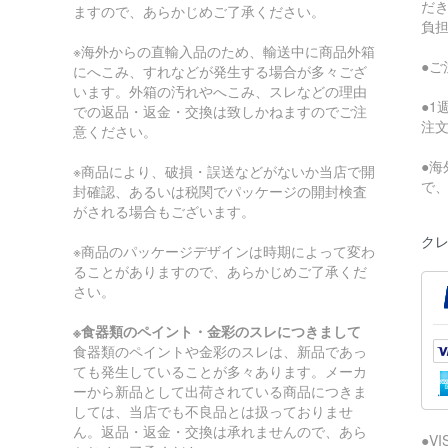
だ
ますので、あらかじめご了承ください。
負
※海外からの直輸入品のため、輸送中に商品外箱
●
にへこみ、すれなどが発生する場合が多々ござ
います。外箱の汚れやへこみ、スレなどの理由
●
での返品・返金・交換は致しかねますのでご注
注
意ください。
●
※商品により、破損・誤送などがないか当店で開
で
封確認、あるいは税関でパッケージの開封検査
がされる場合もございます。
クレ
※商品のパッケージデザインは時期によって変わ
ることがありますので、あらかじめご了承くだ
さい。
※食器類のペイント・金彩のスレにつきまして
食器類のペイントや金彩のスレは、新品であっ
ても発生していることが多々あります。メーカ
ーから新品として出荷されている商品につきま
しては、当店でも不良品とは扱っておりませ
ん。返品・返金・交換は承れませんので、あら
●V