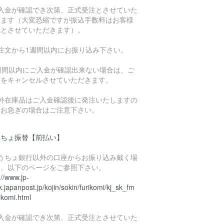
ご入金が確認でき次第、正式受注とさせていた
きます（大変恐縮ですが振込手数料はお客様
担とさせていただきます）。
ご注文から1週間以内にお振り込み下さい。
1週間以内にご入金が確認出来ない場合は、ご
文をキャンセルさせていただきます。
海外在庫品はご入金確認後に発注いたしますの
、お急ぎの場合はご注意下さい。
うちょ振替【前払い】
ゆうちょ銀行以外の口座からお振り込み戴く場
は、以下のページをご参照下さい。
://www.jp-
.japanpost.jp/kojin/sokin/furikomi/kj_sk_fm
ikomi.html
ご入金が確認でき次第、正式受注とさせていた