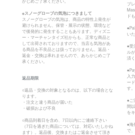
かじめご了承ください。
プレ
Ma
※スノーグローブの気泡につきまして
ド
スノーグローブの気泡は、商品の特性上発生が
避けられません、保管・展示の状態、環境など
●P
で後発的に発生することもあります。ディズニ
い
ー・マーチャンタイズ社からも、正常な商品と
して出荷されておりますので、当店も気泡があ
●受
る商品を不良品とは扱っておりません。返品・
ル
返金・交換は承れませんので、あらかじめご了
済
承ください。
●P
入
返品期限
ー
す
○返品・交換の対象となるのは、以下の場合とな
ります。
●ご
・注文と違う商品が届いた
間
・破損および不良
を
○商品到着日を含め、7日以内にご連絡下さい
●
（7日を過ぎた商品については、対応いたしかね
で
ます）。返品後、交換またはご返金させて頂き