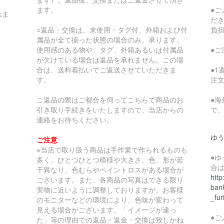
ます。
●
れま
だ
○返品・交換は、未使用・タグ付、外箱および付
負
属品が全て揃った状態の場合のみ、承ります。
使用感のある物や、タグ、外箱あるいは付属品
●
が欠けている場合は返品を承れません。この場
合は、送料着払いでご返送させていただきま
●
す。
注
ご返品の際はご都合を伺ってこちらで商品のお
●
引き取り手続きをいたしますので、当店からの
で
連絡をお待ちください。
ゆ
ご注意
※当店で取り扱う商品は手作業で作られるものも
●
多く、ひとつひとつ模様や大きさ、色、形が若
合
干異なり、色むらやペイントロスがある場合が
http
ございます。また、各商品の写真はできる限り
bank
実物に近いように調整しておりますが、お客様
_fur
のモニターなどの環境により、色味が変わって
見える場合がございます。「イメージが違っ
●
た」等の理由での返品・返金・交換は致しかね