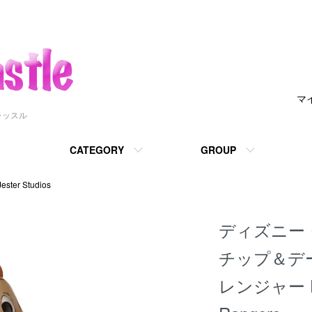
マ
ャッスル
CATEGORY
GROUP
r Studios
ディズニー
チップ＆デ
レンジャー Dal