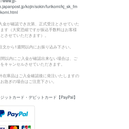
://www.jp-
.japanpost.jp/kojin/sokin/furikomi/kj_sk_fm
ikomi.html
ご入金が確認でき次第、正式受注とさせていた
きます（大変恐縮ですが振込手数料はお客様
担とさせていただきます）。
ご注文から1週間以内にお振り込み下さい。
1週間以内にご入金が確認出来ない場合は、ご
文をキャンセルさせていただきます。
海外在庫品はご入金確認後に発注いたしますの
、お急ぎの場合はご注意下さい。
ジットカード・デビットカード【PayPal】