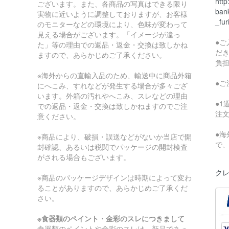
http
ございます。また、各商品の写真はできる限り
bank
実物に近いように調整しておりますが、お客様
_fur
のモニターなどの環境により、色味が変わって
見える場合がございます。「イメージが違っ
●
た」等の理由での返品・返金・交換は致しかね
だ
ますので、あらかじめご了承ください。
負
※海外からの直輸入品のため、輸送中に商品外箱
●
にへこみ、すれなどが発生する場合が多々ござ
います。外箱の汚れやへこみ、スレなどの理由
●
での返品・返金・交換は致しかねますのでご注
注
意ください。
●
※商品により、破損・誤送などがないか当店で開
で
封確認、あるいは税関でパッケージの開封検査
がされる場合もございます。
クレ
※商品のパッケージデザインは時期によって変わ
ることがありますので、あらかじめご了承くだ
さい。
※食器類のペイント・金彩のスレにつきまして
食器類のペイントや金彩のスレは、新品であっ