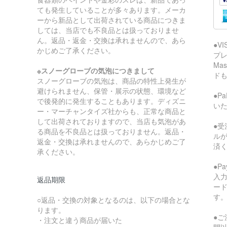
ても発生していることが多々あります。メーカ
ーから新品として出荷されている商品につきま
しては、当店でも不良品とは扱っておりませ
ん。返品・返金・交換は承れませんので、あら
●V
かじめご了承ください。
プレ
Ma
※スノーグローブの気泡につきまして
ド
スノーグローブの気泡は、商品の特性上発生が
避けられません、保管・展示の状態、環境など
●P
で後発的に発生することもあります。ディズニ
い
ー・マーチャンタイズ社からも、正常な商品と
して出荷されておりますので、当店も気泡があ
●受
る商品を不良品とは扱っておりません。返品・
ル
返金・交換は承れませんので、あらかじめご了
済
承ください。
●P
入
返品期限
ー
す
○返品・交換の対象となるのは、以下の場合とな
ります。
●ご
・注文と違う商品が届いた