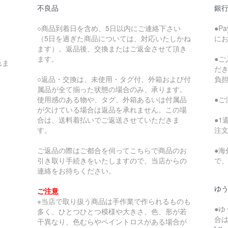
不良品
銀
○商品到着日を含め、5日以内にご連絡下さい
●P
（5日を過ぎた商品については、対応いたしかね
に
ます）。返品後、交換またはご返金させて頂き
ます。
●
れま
だ
○返品・交換は、未使用・タグ付、外箱および付
負
属品が全て揃った状態の場合のみ、承ります。
使用感のある物や、タグ、外箱あるいは付属品
●
が欠けている場合は返品を承れません。この場
合は、送料着払いでご返送させていただきま
●
す。
注
ご返品の際はご都合を伺ってこちらで商品のお
●
引き取り手続きをいたしますので、当店からの
で
連絡をお待ちください。
ゆ
ご注意
※当店で取り扱う商品は手作業で作られるものも
●
多く、ひとつひとつ模様や大きさ、色、形が若
合
干異なり、色むらやペイントロスがある場合が