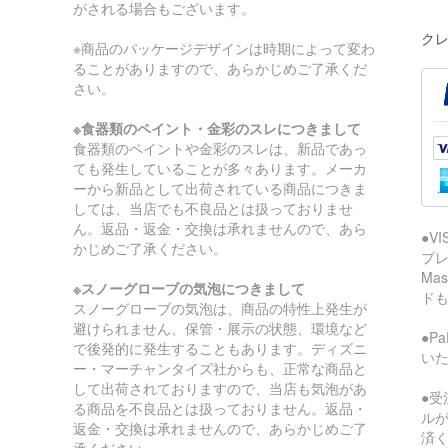
がされる場合もございます。
クレ
※商品のパッケージデザインは時期によって変わ
ることがありますので、あらかじめご了承くだ
さい。
※食器類のペイント・金彩のスレにつきまして
食器類のペイントや金彩のスレは、新品であっ
ても発生していることが多々あります。メーカ
ーから新品として出荷されている商品につきま
しては、当店でも不良品とは扱っておりませ
ん。返品・返金・交換は承れませんので、あら
●V
かじめご了承ください。
プレ
Ma
※スノーグローブの気泡につきまして
ド
スノーグローブの気泡は、商品の特性上発生が
避けられません、保管・展示の状態、環境など
●P
で後発的に発生することもあります。ディズニ
い
ー・マーチャンタイズ社からも、正常な商品と
して出荷されておりますので、当店も気泡があ
●受
る商品を不良品とは扱っておりません。返品・
ル
返金・交換は承れませんので、あらかじめご了
済
承ください。