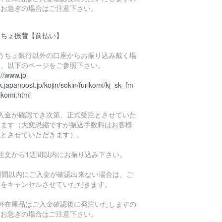
、お急ぎの場合はご注意下さい。
うちょ振替【前払い】
ゆうちょ銀行以外の口座からお振り込み戴く場
は、以下のページをご参照下さい。
://www.jp-
.japanpost.jp/kojin/sokin/furikomi/kj_sk_fm
ikomi.html
ご入金が確認でき次第、正式受注とさせていた
きます（大変恐縮ですが振込手数料はお客様
担とさせていただきます）。
ご注文から1週間以内にお振り込み下さい。
1週間以内にご入金が確認出来ない場合は、ご
文をキャンセルさせていただきます。
海外在庫品はご入金確認後に発注いたしますの
、お急ぎの場合はご注意下さい。