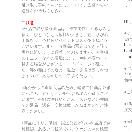
引き取り手続きをいたしますので、当店からの
で
連絡をお待ちください。
ゆ
ご注意
※当店で取り扱う商品は手作業で作られるものも
●
多く、ひとつひとつ模様や大きさ、色、形が若
合
干異なり、色むらやペイントロスがある場合が
http
ございます。また、各商品の写真はできる限り
bank
実物に近いように調整しておりますが、お客様
_fur
のモニターなどの環境により、色味が変わって
見える場合がございます。「イメージが違っ
●
た」等の理由での返品・返金・交換は致しかね
だ
ますので、あらかじめご了承ください。
負
※海外からの直輸入品のため、輸送中に商品外箱
●
にへこみ、すれなどが発生する場合が多々ござ
います。外箱の汚れやへこみ、スレなどの理由
●
での返品・返金・交換は致しかねますのでご注
注
意ください。
●
※商品により、破損・誤送などがないか当店で開
で
封確認、あるいは税関でパッケージの開封検査