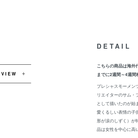
DETAIL
こちらの商品は海外
EVIEW
までに2週間～4週間
プレシャスモーメンツ
リエイターのサム・
として描いたのが始
愛くるしい表情の子
形が涙のしずく）が
品は女性を中心に高