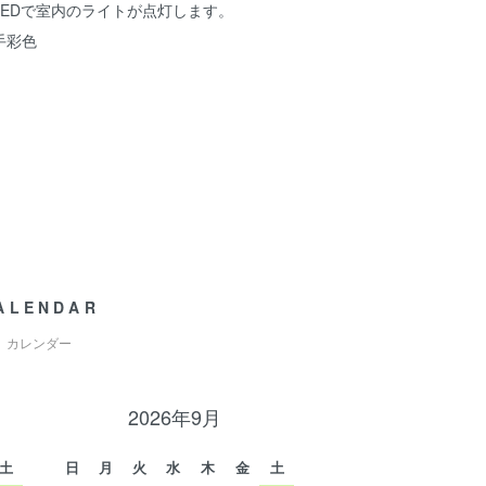
LEDで室内のライトが点灯します。
手彩色
ALENDAR
カレンダー
2026年9月
土
日
月
火
水
木
金
土