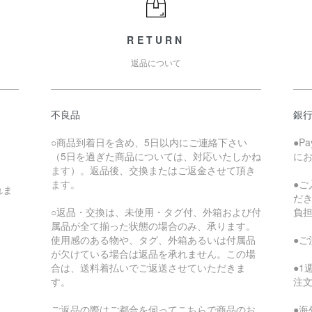
RETURN
返品について
不良品
銀
○商品到着日を含め、5日以内にご連絡下さい
●P
（5日を過ぎた商品については、対応いたしかね
に
ます）。返品後、交換またはご返金させて頂き
ます。
●
れま
だ
○返品・交換は、未使用・タグ付、外箱および付
負
属品が全て揃った状態の場合のみ、承ります。
使用感のある物や、タグ、外箱あるいは付属品
●
が欠けている場合は返品を承れません。この場
合は、送料着払いでご返送させていただきま
●
す。
注
ご返品の際はご都合を伺ってこちらで商品のお
●