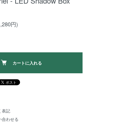
riel - LED Shadow Box
,280円)
カートに入れる
く表記
い合わせる