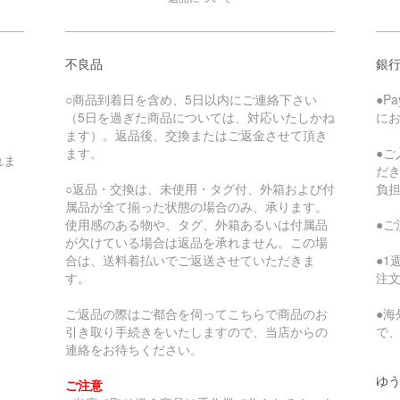
不良品
銀
○商品到着日を含め、5日以内にご連絡下さい
●P
（5日を過ぎた商品については、対応いたしかね
に
ます）。返品後、交換またはご返金させて頂き
ます。
●
れま
だ
○返品・交換は、未使用・タグ付、外箱および付
負
属品が全て揃った状態の場合のみ、承ります。
使用感のある物や、タグ、外箱あるいは付属品
●
が欠けている場合は返品を承れません。この場
合は、送料着払いでご返送させていただきま
●
す。
注
ご返品の際はご都合を伺ってこちらで商品のお
●
引き取り手続きをいたしますので、当店からの
で
連絡をお待ちください。
ゆ
ご注意