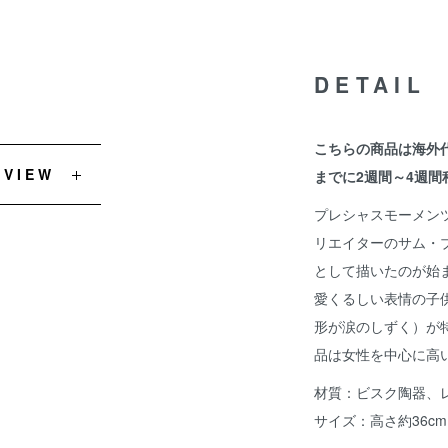
DETAIL
こちらの商品は海外
EVIEW
までに2週間～4週間
プレシャスモーメンツ
リエイターのサム・
として描いたのが始
愛くるしい表情の子
形が涙のしずく）が
品は女性を中心に高
材質：ビスク陶器、
サイズ：高さ約36cm