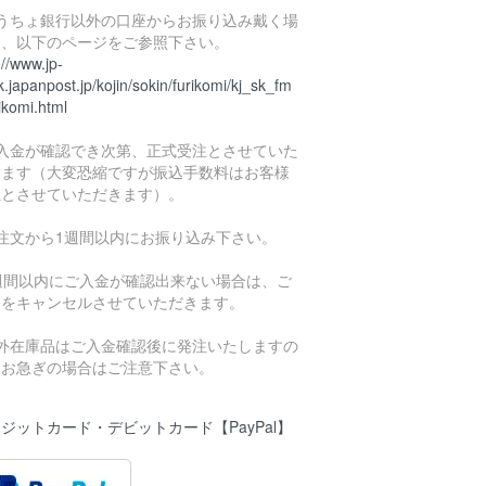
ゆうちょ銀行以外の口座からお振り込み戴く場
は、以下のページをご参照下さい。
://www.jp-
.japanpost.jp/kojin/sokin/furikomi/kj_sk_fm
ikomi.html
ご入金が確認でき次第、正式受注とさせていた
きます（大変恐縮ですが振込手数料はお客様
担とさせていただきます）。
ご注文から1週間以内にお振り込み下さい。
1週間以内にご入金が確認出来ない場合は、ご
文をキャンセルさせていただきます。
海外在庫品はご入金確認後に発注いたしますの
、お急ぎの場合はご注意下さい。
ジットカード・デビットカード【PayPal】