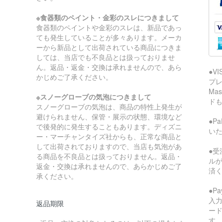
※食器類のペイント・金彩のスレにつきまして
食器類のペイントや金彩のスレは、新品であっ
ても発生していることが多々あります。メーカ
ーから新品として出荷されている商品につきま
しては、当店でも不良品とは扱っておりませ
ん。返品・返金・交換は承れませんので、あら
●V
かじめご了承ください。
プレ
Ma
※スノーグローブの気泡につきまして
ド
スノーグローブの気泡は、商品の特性上発生が
避けられません、保管・展示の状態、環境など
●P
で後発的に発生することもあります。ディズニ
い
ー・マーチャンタイズ社からも、正常な商品と
して出荷されておりますので、当店も気泡があ
●受
る商品を不良品とは扱っておりません。返品・
ル
返金・交換は承れませんので、あらかじめご了
済
承ください。
●P
入
返品期限
ー
す