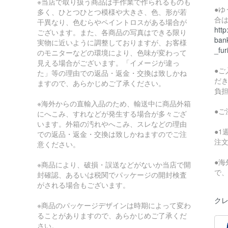
※当店で取り扱う商品は手作業で作られるものも
●
多く、ひとつひとつ模様や大きさ、色、形が若
合
干異なり、色むらやペイントロスがある場合が
http
ございます。また、各商品の写真はできる限り
bank
実物に近いように調整しておりますが、お客様
_fur
のモニターなどの環境により、色味が変わって
見える場合がございます。「イメージが違っ
●
た」等の理由での返品・返金・交換は致しかね
だ
ますので、あらかじめご了承ください。
負
※海外からの直輸入品のため、輸送中に商品外箱
●
にへこみ、すれなどが発生する場合が多々ござ
います。外箱の汚れやへこみ、スレなどの理由
●
での返品・返金・交換は致しかねますのでご注
注
意ください。
●
※商品により、破損・誤送などがないか当店で開
で
封確認、あるいは税関でパッケージの開封検査
がされる場合もございます。
クレ
※商品のパッケージデザインは時期によって変わ
ることがありますので、あらかじめご了承くだ
さい。