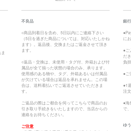
不良品
銀
○商品到着日を含め、5日以内にご連絡下さい
●P
（5日を過ぎた商品については、対応いたしかね
に
ます）。返品後、交換またはご返金させて頂き
ます。
●
れま
だ
○返品・交換は、未使用・タグ付、外箱および付
負
属品が全て揃った状態の場合のみ、承ります。
使用感のある物や、タグ、外箱あるいは付属品
●
が欠けている場合は返品を承れません。この場
合は、送料着払いでご返送させていただきま
●
す。
注
ご返品の際はご都合を伺ってこちらで商品のお
●
引き取り手続きをいたしますので、当店からの
で
連絡をお待ちください。
ゆ
ご注意