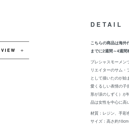
DETAIL
こちらの商品は海外
EVIEW
までに2週間～4週間
プレシャスモーメンツ
リエイターのサム・
として描いたのが始
愛くるしい表情の子
形が涙のしずく）が
品は女性を中心に高
材質：レジン、手彩
サイズ：高さ約10cm