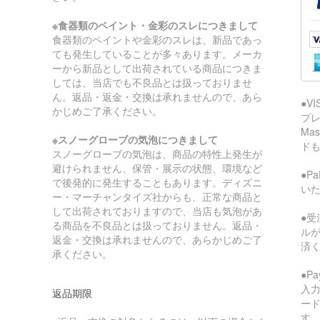
※食器類のペイント・金彩のスレにつきまして
食器類のペイントや金彩のスレは、新品であっ
ても発生していることが多々あります。メーカ
ーから新品として出荷されている商品につきま
しては、当店でも不良品とは扱っておりませ
ん。返品・返金・交換は承れませんので、あら
●V
かじめご了承ください。
プレ
Ma
※スノーグローブの気泡につきまして
ド
スノーグローブの気泡は、商品の特性上発生が
避けられません、保管・展示の状態、環境など
●P
で後発的に発生することもあります。ディズニ
い
ー・マーチャンタイズ社からも、正常な商品と
して出荷されておりますので、当店も気泡があ
●受
る商品を不良品とは扱っておりません。返品・
ル
返金・交換は承れませんので、あらかじめご了
済
承ください。
●P
入
返品期限
ー
す