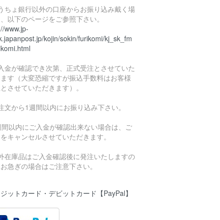
ゆうちょ銀行以外の口座からお振り込み戴く場
は、以下のページをご参照下さい。
://www.jp-
.japanpost.jp/kojin/sokin/furikomi/kj_sk_fm
ikomi.html
ご入金が確認でき次第、正式受注とさせていた
きます（大変恐縮ですが振込手数料はお客様
担とさせていただきます）。
ご注文から1週間以内にお振り込み下さい。
1週間以内にご入金が確認出来ない場合は、ご
文をキャンセルさせていただきます。
海外在庫品はご入金確認後に発注いたしますの
、お急ぎの場合はご注意下さい。
ジットカード・デビットカード【PayPal】