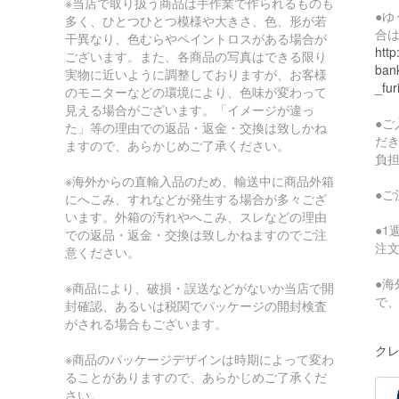
※当店で取り扱う商品は手作業で作られるものも
●
多く、ひとつひとつ模様や大きさ、色、形が若
合
干異なり、色むらやペイントロスがある場合が
http
ございます。また、各商品の写真はできる限り
bank
実物に近いように調整しておりますが、お客様
_fur
のモニターなどの環境により、色味が変わって
見える場合がございます。「イメージが違っ
●
た」等の理由での返品・返金・交換は致しかね
だ
ますので、あらかじめご了承ください。
負
※海外からの直輸入品のため、輸送中に商品外箱
●
にへこみ、すれなどが発生する場合が多々ござ
います。外箱の汚れやへこみ、スレなどの理由
●
での返品・返金・交換は致しかねますのでご注
注
意ください。
●
※商品により、破損・誤送などがないか当店で開
で
封確認、あるいは税関でパッケージの開封検査
がされる場合もございます。
クレ
※商品のパッケージデザインは時期によって変わ
ることがありますので、あらかじめご了承くだ
さい。