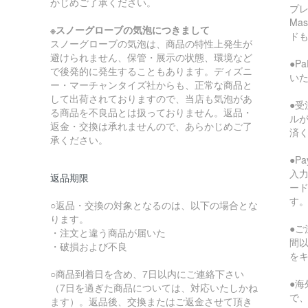
かじめご了承ください。
プレ
Ma
※スノーグローブの気泡につきまして
ド
スノーグローブの気泡は、商品の特性上発生が
避けられません、保管・展示の状態、環境など
●P
で後発的に発生することもあります。ディズニ
い
ー・マーチャンタイズ社からも、正常な商品と
して出荷されておりますので、当店も気泡があ
●受
る商品を不良品とは扱っておりません。返品・
ル
返金・交換は承れませんので、あらかじめご了
済
承ください。
●P
入
返品期限
ー
す
○返品・交換の対象となるのは、以下の場合とな
ります。
●ご
・注文と違う商品が届いた
間
・破損および不良
を
○商品到着日を含め、7日以内にご連絡下さい
●
（7日を過ぎた商品については、対応いたしかね
で
ます）。返品後、交換またはご返金させて頂き