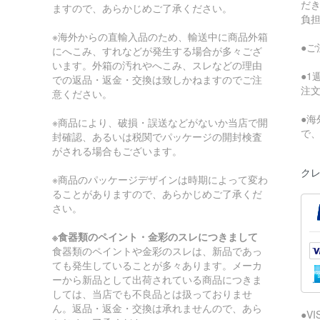
だ
ますので、あらかじめご了承ください。
負
※海外からの直輸入品のため、輸送中に商品外箱
●
にへこみ、すれなどが発生する場合が多々ござ
います。外箱の汚れやへこみ、スレなどの理由
●
での返品・返金・交換は致しかねますのでご注
注
意ください。
●
※商品により、破損・誤送などがないか当店で開
で
封確認、あるいは税関でパッケージの開封検査
がされる場合もございます。
クレ
※商品のパッケージデザインは時期によって変わ
ることがありますので、あらかじめご了承くだ
さい。
※食器類のペイント・金彩のスレにつきまして
食器類のペイントや金彩のスレは、新品であっ
ても発生していることが多々あります。メーカ
ーから新品として出荷されている商品につきま
しては、当店でも不良品とは扱っておりませ
ん。返品・返金・交換は承れませんので、あら
●V