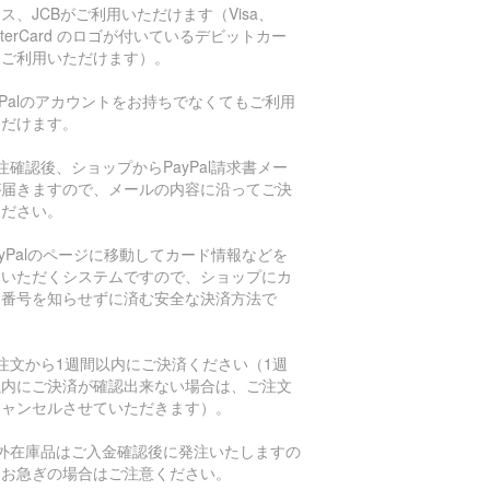
ス、JCBがご利用いただけます（Visa、
sterCard のロゴが付いているデビットカー
もご利用いただけます）。
aPalのアカウントをお持ちでなくてもご利用
ただけます。
注確認後、ショップからPayPal請求書メー
が届きますので、メールの内容に沿ってご決
ください。
ayPalのページに移動してカード情報などを
力いただくシステムですので、ショップにカ
ド番号を知らせずに済む安全な決済方法で
。
注文から1週間以内にご決済ください（1週
以内にご決済が確認出来ない場合は、ご注文
キャンセルさせていただきます）。
海外在庫品はご入金確認後に発注いたしますの
、お急ぎの場合はご注意ください。