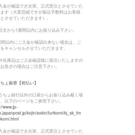
ご入金が確認でき次第、正式受注とさせていた
きます（大変恐縮ですが振込手数料はお客様
担とさせていただきます）。
ご注文から1週間以内にお振り込み下さい。
1週間以内にご入金が確認出来ない場合は、ご
文をキャンセルさせていただきます。
海外在庫品はご入金確認後に発注いたしますの
、お急ぎの場合はご注意下さい。
うちょ振替【前払い】
ゆうちょ銀行以外の口座からお振り込み戴く場
は、以下のページをご参照下さい。
://www.jp-
.japanpost.jp/kojin/sokin/furikomi/kj_sk_fm
ikomi.html
ご入金が確認でき次第、正式受注とさせていた