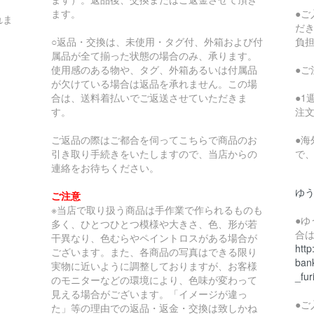
ます。
●
れま
だ
○返品・交換は、未使用・タグ付、外箱および付
負
属品が全て揃った状態の場合のみ、承ります。
使用感のある物や、タグ、外箱あるいは付属品
●
が欠けている場合は返品を承れません。この場
合は、送料着払いでご返送させていただきま
●
す。
注
ご返品の際はご都合を伺ってこちらで商品のお
●
引き取り手続きをいたしますので、当店からの
で
連絡をお待ちください。
ゆ
ご注意
※当店で取り扱う商品は手作業で作られるものも
●
多く、ひとつひとつ模様や大きさ、色、形が若
合
干異なり、色むらやペイントロスがある場合が
http
ございます。また、各商品の写真はできる限り
bank
実物に近いように調整しておりますが、お客様
_fur
のモニターなどの環境により、色味が変わって
見える場合がございます。「イメージが違っ
●
た」等の理由での返品・返金・交換は致しかね