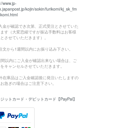
://www.jp-
.japanpost.jp/kojin/sokin/furikomi/kj_sk_fm
ikomi.html
ご入金が確認でき次第、正式受注とさせていた
きます（大変恐縮ですが振込手数料はお客様
担とさせていただきます）。
ご注文から1週間以内にお振り込み下さい。
1週間以内にご入金が確認出来ない場合は、ご
文をキャンセルさせていただきます。
海外在庫品はご入金確認後に発注いたしますの
、お急ぎの場合はご注意下さい。
ジットカード・デビットカード【PayPal】