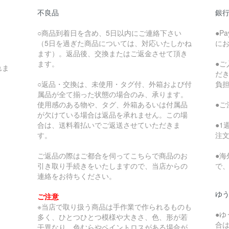
不良品
銀
○商品到着日を含め、5日以内にご連絡下さい
●P
（5日を過ぎた商品については、対応いたしかね
に
ます）。返品後、交換またはご返金させて頂き
ます。
●
れま
だ
○返品・交換は、未使用・タグ付、外箱および付
負
属品が全て揃った状態の場合のみ、承ります。
使用感のある物や、タグ、外箱あるいは付属品
●
が欠けている場合は返品を承れません。この場
合は、送料着払いでご返送させていただきま
●
す。
注
ご返品の際はご都合を伺ってこちらで商品のお
●
引き取り手続きをいたしますので、当店からの
で
連絡をお待ちください。
ゆ
ご注意
※当店で取り扱う商品は手作業で作られるものも
●
多く、ひとつひとつ模様や大きさ、色、形が若
合
干異なり、色むらやペイントロスがある場合が