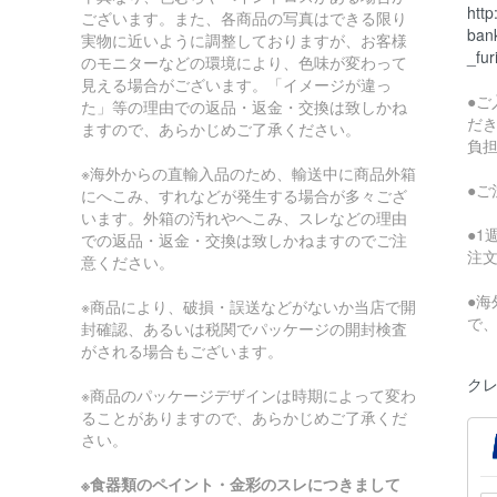
http
ございます。また、各商品の写真はできる限り
bank
実物に近いように調整しておりますが、お客様
_fur
のモニターなどの環境により、色味が変わって
見える場合がございます。「イメージが違っ
●
た」等の理由での返品・返金・交換は致しかね
だ
ますので、あらかじめご了承ください。
負
※海外からの直輸入品のため、輸送中に商品外箱
●
にへこみ、すれなどが発生する場合が多々ござ
います。外箱の汚れやへこみ、スレなどの理由
●
での返品・返金・交換は致しかねますのでご注
注
意ください。
●
※商品により、破損・誤送などがないか当店で開
で
封確認、あるいは税関でパッケージの開封検査
がされる場合もございます。
クレ
※商品のパッケージデザインは時期によって変わ
ることがありますので、あらかじめご了承くだ
さい。
※食器類のペイント・金彩のスレにつきまして