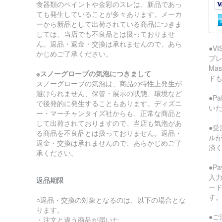
食器類のペイントや金彩のスレは、新品であっ
ても発生していることが多々あります。メーカ
ーから新品として出荷されている商品につきま
しては、当店でも不良品とは扱っておりませ
ん。返品・返金・交換は承れませんので、あら
●V
かじめご了承ください。
プレ
Ma
※スノーグローブの気泡につきまして
ド
スノーグローブの気泡は、商品の特性上発生が
避けられません、保管・展示の状態、環境など
●P
で後発的に発生することもあります。ディズニ
い
ー・マーチャンタイズ社からも、正常な商品と
して出荷されておりますので、当店も気泡があ
●受
る商品を不良品とは扱っておりません。返品・
ル
返金・交換は承れませんので、あらかじめご了
済
承ください。
●P
入
返品期限
ー
す
○返品・交換の対象となるのは、以下の場合とな
ります。
●ご
・注文と違う商品が届いた