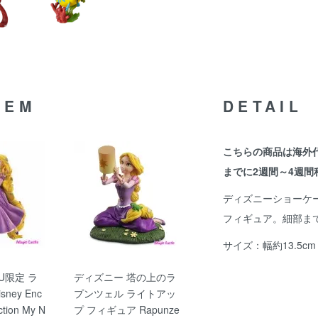
TEM
DETAIL
こちらの商品は海外
までに2週間～4週間
ディズニーショーケ
フィギュア。細部ま
サイズ：幅約13.5cm
U限定 ラ
ディズニー 塔の上のラ
ney Enc
プンツェル ライトアッ
ction My N
プ フィギュア Rapunze