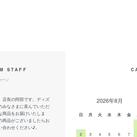
M STAFF
C
セージ
、店長の阿部です。ディズ
2026年8月
のみなさまに喜んでいただ
な商品をお届けいたしま
日
月
火
水
木
金
の商品がございましたらお
い合わせください♪。
2
3
4
5
6
7