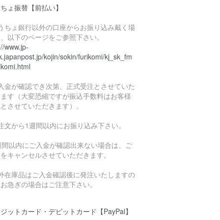
うちょ振替【前払い】
ゆうちょ銀行以外の口座からお振り込み戴く場
は、以下のページをご参照下さい。
://www.jp-
.japanpost.jp/kojin/sokin/furikomi/kj_sk_fm
ikomi.html
ご入金が確認でき次第、正式受注とさせていた
きます（大変恐縮ですが振込手数料はお客様
担とさせていただきます）。
ご注文から1週間以内にお振り込み下さい。
1週間以内にご入金が確認出来ない場合は、ご
文をキャンセルさせていただきます。
海外在庫品はご入金確認後に発注いたしますの
、お急ぎの場合はご注意下さい。
ジットカード・デビットカード【PayPal】