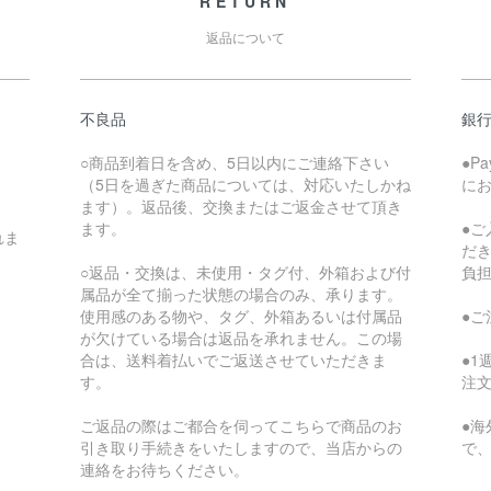
RETURN
返品について
不良品
銀
○商品到着日を含め、5日以内にご連絡下さい
●P
（5日を過ぎた商品については、対応いたしかね
に
ます）。返品後、交換またはご返金させて頂き
ます。
●
れま
だ
○返品・交換は、未使用・タグ付、外箱および付
負
属品が全て揃った状態の場合のみ、承ります。
使用感のある物や、タグ、外箱あるいは付属品
●
が欠けている場合は返品を承れません。この場
合は、送料着払いでご返送させていただきま
●
す。
注
ご返品の際はご都合を伺ってこちらで商品のお
●
引き取り手続きをいたしますので、当店からの
で
連絡をお待ちください。