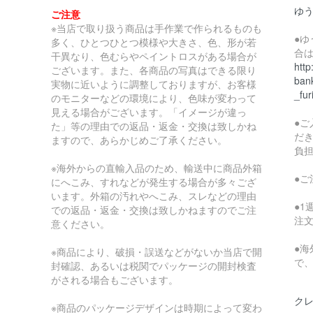
ゆ
ご注意
※当店で取り扱う商品は手作業で作られるものも
●
多く、ひとつひとつ模様や大きさ、色、形が若
合
干異なり、色むらやペイントロスがある場合が
http
ございます。また、各商品の写真はできる限り
bank
実物に近いように調整しておりますが、お客様
_fur
のモニターなどの環境により、色味が変わって
見える場合がございます。「イメージが違っ
●
た」等の理由での返品・返金・交換は致しかね
だ
ますので、あらかじめご了承ください。
負
※海外からの直輸入品のため、輸送中に商品外箱
●
にへこみ、すれなどが発生する場合が多々ござ
います。外箱の汚れやへこみ、スレなどの理由
●
での返品・返金・交換は致しかねますのでご注
注
意ください。
●
※商品により、破損・誤送などがないか当店で開
で
封確認、あるいは税関でパッケージの開封検査
がされる場合もございます。
クレ
※商品のパッケージデザインは時期によって変わ