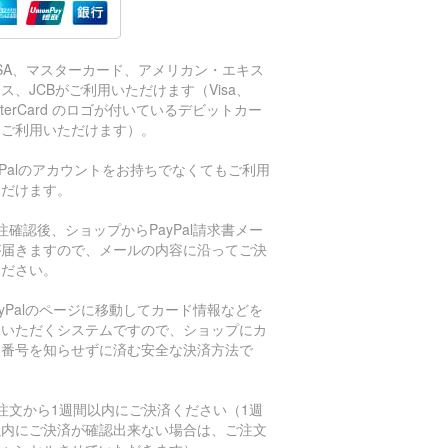
ISA、マスターカード、アメリカン・エキス
ス、JCBがご利用いただけます（Visa、
sterCard のロゴが付いているデビットカー
もご利用いただけます）。
aPalのアカウントをお持ちでなくてもご利用
ただけます。
注確認後、ショップからPayPal請求書メー
が届きますので、メールの内容に沿ってご決
ください。
ayPalのページに移動してカード情報などを
力いただくシステムですので、ショップにカ
ド番号を知らせずに済む安全な決済方法で
。
注文から1週間以内にご決済ください（1週
以内にご決済が確認出来ない場合は、ご注文