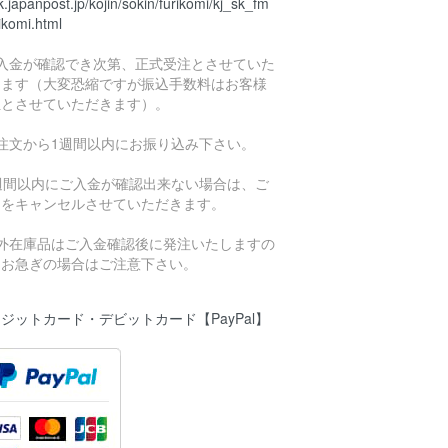
.japanpost.jp/kojin/sokin/furikomi/kj_sk_fm
ikomi.html
ご入金が確認でき次第、正式受注とさせていた
きます（大変恐縮ですが振込手数料はお客様
担とさせていただきます）。
ご注文から1週間以内にお振り込み下さい。
1週間以内にご入金が確認出来ない場合は、ご
文をキャンセルさせていただきます。
海外在庫品はご入金確認後に発注いたしますの
、お急ぎの場合はご注意下さい。
ジットカード・デビットカード【PayPal】