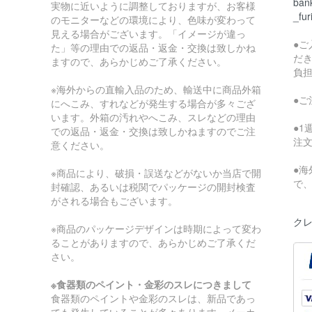
bank
実物に近いように調整しておりますが、お客様
_fur
のモニターなどの環境により、色味が変わって
見える場合がございます。「イメージが違っ
●
た」等の理由での返品・返金・交換は致しかね
だ
ますので、あらかじめご了承ください。
負
※海外からの直輸入品のため、輸送中に商品外箱
●
にへこみ、すれなどが発生する場合が多々ござ
います。外箱の汚れやへこみ、スレなどの理由
●
での返品・返金・交換は致しかねますのでご注
注
意ください。
●
※商品により、破損・誤送などがないか当店で開
で
封確認、あるいは税関でパッケージの開封検査
がされる場合もございます。
クレ
※商品のパッケージデザインは時期によって変わ
ることがありますので、あらかじめご了承くだ
さい。
※食器類のペイント・金彩のスレにつきまして
食器類のペイントや金彩のスレは、新品であっ
ても発生していることが多々あります。メーカ