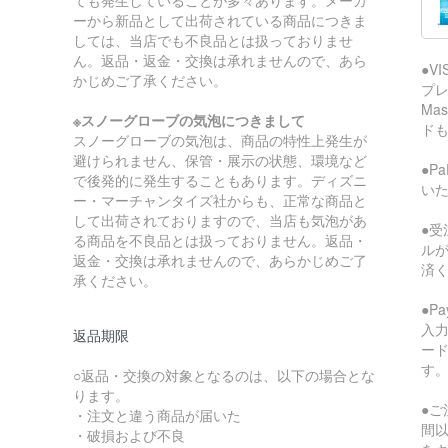
ーから新品として出荷されている商品につきま
しては、当店でも不良品とは扱っておりませ
ん。返品・返金・交換は承れませんので、あら
●V
かじめご了承ください。
プレ
Ma
※スノーグローブの気泡につきまして
ド
スノーグローブの気泡は、商品の特性上発生が
避けられません、保管・展示の状態、環境など
●P
で後発的に発生することもあります。ディズニ
い
ー・マーチャンタイズ社からも、正常な商品と
して出荷されておりますので、当店も気泡があ
●受
る商品を不良品とは扱っておりません。返品・
ル
返金・交換は承れませんので、あらかじめご了
済
承ください。
●P
入
返品期限
ー
す
○返品・交換の対象となるのは、以下の場合とな
ります。
●ご
・注文と違う商品が届いた
間
・破損および不良