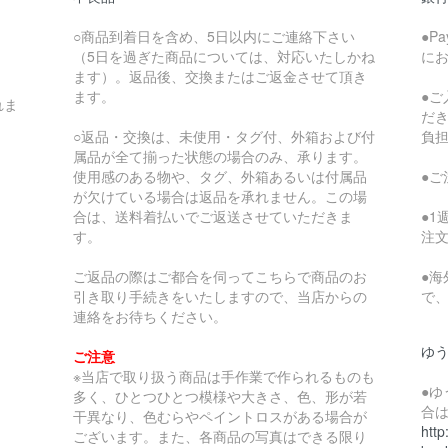
○商品到着日を含め、5日以内にご連絡下さい
●P
（5日を過ぎた商品については、対応いたしかね
に
ます）。返品後、交換またはご返金させて頂き
ます。
●
れま
だ
○返品・交換は、未使用・タグ付、外箱および付
負
属品が全て揃った状態の場合のみ、承ります。
使用感のある物や、タグ、外箱あるいは付属品
●
が欠けている場合は返品を承れません。この場
合は、送料着払いでご返送させていただきま
●
す。
注
ご返品の際はご都合を伺ってこちらで商品のお
●
引き取り手続きをいたしますので、当店からの
で
連絡をお待ちください。
ゆ
ご注意
※当店で取り扱う商品は手作業で作られるものも
●
多く、ひとつひとつ模様や大きさ、色、形が若
合
干異なり、色むらやペイントロスがある場合が
http
ございます。また、各商品の写真はできる限り