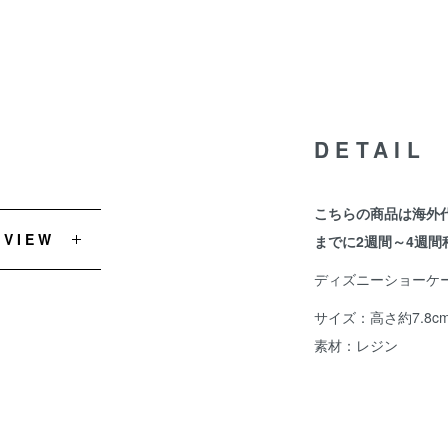
DETAIL
こちらの商品は海外
EVIEW
までに2週間～4週間
ディズニーショーケ
サイズ：高さ約7.8c
素材：レジン