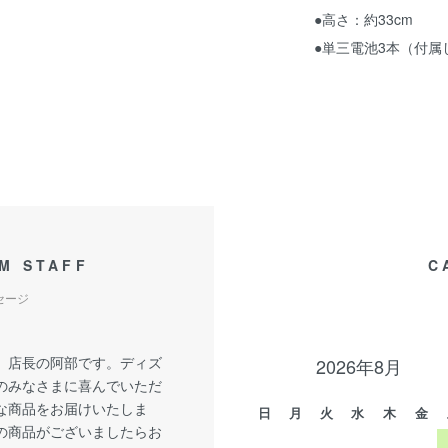
●高さ：約33cm
●単三電池3本（付
M STAFF
C
セージ
、店長の阿部です。ディズ
2026年8月
のみなさまに喜んでいただ
な商品をお届けいたしま
日
月
火
水
木
金
の商品がございましたらお