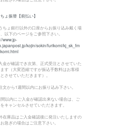
うちょ振替【前払い】
ゆうちょ銀行以外の口座からお振り込み戴く場
は、以下のページをご参照下さい。
://www.jp-
.japanpost.jp/kojin/sokin/furikomi/kj_sk_fm
ikomi.html
ご入金が確認でき次第、正式受注とさせていた
きます（大変恐縮ですが振込手数料はお客様
担とさせていただきます）。
ご注文から1週間以内にお振り込み下さい。
1週間以内にご入金が確認出来ない場合は、ご
文をキャンセルさせていただきます。
海外在庫品はご入金確認後に発注いたしますの
、お急ぎの場合はご注意下さい。