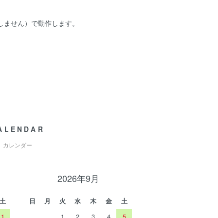
属しません）で動作します。
ALENDAR
カレンダー
2026年9月
土
日
月
火
水
木
金
土
1
1
2
3
4
5