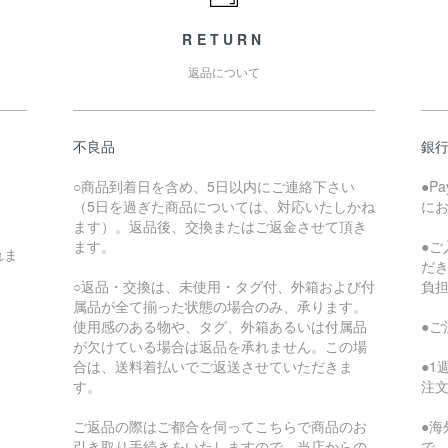
RETURN
返品について
不良品
銀
○商品到着日を含め、5日以内にご連絡下さい
●P
（5日を過ぎた商品については、対応いたしかね
に
ます）。返品後、交換またはご返金させて頂き
ます。
●
れま
だ
○返品・交換は、未使用・タグ付、外箱および付
負
属品が全て揃った状態の場合のみ、承ります。
使用感のある物や、タグ、外箱あるいは付属品
●
が欠けている場合は返品を承れません。この場
合は、送料着払いでご返送させていただきま
●
す。
注
ご返品の際はご都合を伺ってこちらで商品のお
●
引き取り手続きをいたしますので、当店からの
で