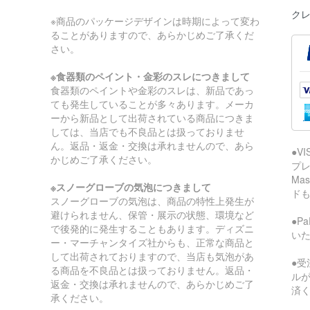
クレ
※商品のパッケージデザインは時期によって変わ
ることがありますので、あらかじめご了承くだ
さい。
※食器類のペイント・金彩のスレにつきまして
食器類のペイントや金彩のスレは、新品であっ
ても発生していることが多々あります。メーカ
ーから新品として出荷されている商品につきま
しては、当店でも不良品とは扱っておりませ
ん。返品・返金・交換は承れませんので、あら
●V
かじめご了承ください。
プレ
Ma
※スノーグローブの気泡につきまして
ド
スノーグローブの気泡は、商品の特性上発生が
避けられません、保管・展示の状態、環境など
●P
で後発的に発生することもあります。ディズニ
い
ー・マーチャンタイズ社からも、正常な商品と
して出荷されておりますので、当店も気泡があ
●受
る商品を不良品とは扱っておりません。返品・
ル
返金・交換は承れませんので、あらかじめご了
済
承ください。