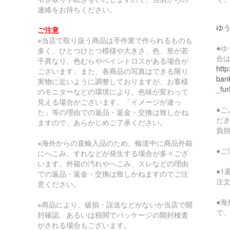
連絡をお待ちください。
ゆ
ご注意
※当店で取り扱う商品は手作業で作られるものも
●
多く、ひとつひとつ模様や大きさ、色、形が若
合
干異なり、色むらやペイントロスがある場合が
http
ございます。また、各商品の写真はできる限り
bank
実物に近いように調整しておりますが、お客様
_fur
のモニターなどの環境により、色味が変わって
見える場合がございます。「イメージが違っ
●
た」等の理由での返品・返金・交換は致しかね
だ
ますので、あらかじめご了承ください。
負
※海外からの直輸入品のため、輸送中に商品外箱
●
にへこみ、すれなどが発生する場合が多々ござ
います。外箱の汚れやへこみ、スレなどの理由
●
での返品・返金・交換は致しかねますのでご注
注
意ください。
●
※商品により、破損・誤送などがないか当店で開
で
封確認、あるいは税関でパッケージの開封検査
がされる場合もございます。