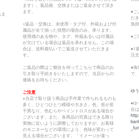
ます）。返品後、交換またはご返金させて頂き
ます。
●
れま
だ
○返品・交換は、未使用・タグ付、外箱および付
負
属品が全て揃った状態の場合のみ、承ります。
使用感のある物や、タグ、外箱あるいは付属品
●
が欠けている場合は返品を承れません。この場
合は、送料着払いでご返送させていただきま
●
す。
注
ご返品の際はご都合を伺ってこちらで商品のお
●
引き取り手続きをいたしますので、当店からの
で
連絡をお待ちください。
ゆ
ご注意
※当店で取り扱う商品は手作業で作られるものも
●
多く、ひとつひとつ模様や大きさ、色、形が若
合
干異なり、色むらやペイントロスがある場合が
http
ございます。また、各商品の写真はできる限り
bank
実物に近いように調整しておりますが、お客様
_fur
のモニターなどの環境により、色味が変わって
見える場合がございます。「イメージが違っ