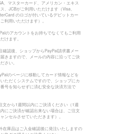
ISA、マスターカード、アメリカン・エキス
ス、JCBがご利用いただけます（Visa、
sterCard のロゴが付いているデビットカー
もご利用いただけます）。
aPalのアカウントをお持ちでなくてもご利用
ただけます。
注確認後、ショップからPayPal請求書メー
が届きますので、メールの内容に沿ってご決
ください。
ayPalのページに移動してカード情報などを
力いただくシステムですので、ショップにカ
ド番号を知らせずに済む安全な決済方法で
。
注文から1週間以内にご決済ください（1週
以内にご決済が確認出来ない場合は、ご注文
キャンセルさせていただきます）。
海外在庫品はご入金確認後に発注いたしますの