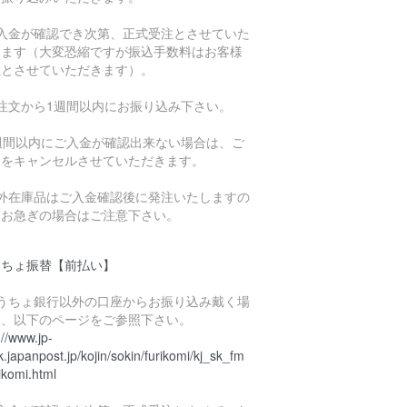
ご入金が確認でき次第、正式受注とさせていた
きます（大変恐縮ですが振込手数料はお客様
担とさせていただきます）。
ご注文から1週間以内にお振り込み下さい。
1週間以内にご入金が確認出来ない場合は、ご
文をキャンセルさせていただきます。
海外在庫品はご入金確認後に発注いたしますの
、お急ぎの場合はご注意下さい。
うちょ振替【前払い】
ゆうちょ銀行以外の口座からお振り込み戴く場
は、以下のページをご参照下さい。
://www.jp-
.japanpost.jp/kojin/sokin/furikomi/kj_sk_fm
ikomi.html