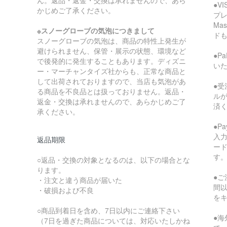
ん。返品・返金・交換は承れませんので、あら
●V
かじめご了承ください。
プレ
Ma
※スノーグローブの気泡につきまして
ド
スノーグローブの気泡は、商品の特性上発生が
避けられません、保管・展示の状態、環境など
●P
で後発的に発生することもあります。ディズニ
い
ー・マーチャンタイズ社からも、正常な商品と
して出荷されておりますので、当店も気泡があ
●受
る商品を不良品とは扱っておりません。返品・
ル
返金・交換は承れませんので、あらかじめご了
済
承ください。
●P
入
返品期限
ー
す
○返品・交換の対象となるのは、以下の場合とな
ります。
●ご
・注文と違う商品が届いた
間
・破損および不良
を
○商品到着日を含め、7日以内にご連絡下さい
●
（7日を過ぎた商品については、対応いたしかね