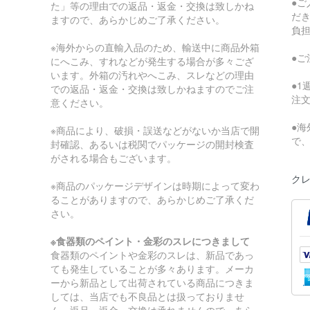
●
た」等の理由での返品・返金・交換は致しかね
だ
ますので、あらかじめご了承ください。
負
※海外からの直輸入品のため、輸送中に商品外箱
●
にへこみ、すれなどが発生する場合が多々ござ
います。外箱の汚れやへこみ、スレなどの理由
●
での返品・返金・交換は致しかねますのでご注
注
意ください。
●
※商品により、破損・誤送などがないか当店で開
で
封確認、あるいは税関でパッケージの開封検査
がされる場合もございます。
クレ
※商品のパッケージデザインは時期によって変わ
ることがありますので、あらかじめご了承くだ
さい。
※食器類のペイント・金彩のスレにつきまして
食器類のペイントや金彩のスレは、新品であっ
ても発生していることが多々あります。メーカ
ーから新品として出荷されている商品につきま
しては、当店でも不良品とは扱っておりませ