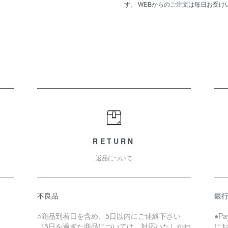
す。 WEBからのご注文は毎日お受け
RETURN
返品について
不良品
銀
○商品到着日を含め、5日以内にご連絡下さい
●P
（5日を過ぎた商品については、対応いたしかね
に