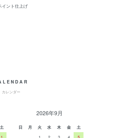
ペイント仕上げ
ALENDAR
カレンダー
2026年9月
土
日
月
火
水
木
金
土
1
1
2
3
4
5