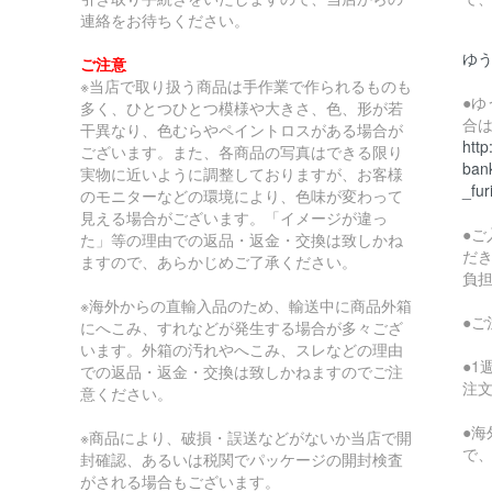
連絡をお待ちください。
ゆ
ご注意
※当店で取り扱う商品は手作業で作られるものも
●
多く、ひとつひとつ模様や大きさ、色、形が若
合
干異なり、色むらやペイントロスがある場合が
http
ございます。また、各商品の写真はできる限り
bank
実物に近いように調整しておりますが、お客様
_fur
のモニターなどの環境により、色味が変わって
見える場合がございます。「イメージが違っ
●
た」等の理由での返品・返金・交換は致しかね
だ
ますので、あらかじめご了承ください。
負
※海外からの直輸入品のため、輸送中に商品外箱
●
にへこみ、すれなどが発生する場合が多々ござ
います。外箱の汚れやへこみ、スレなどの理由
●
での返品・返金・交換は致しかねますのでご注
注
意ください。
●
※商品により、破損・誤送などがないか当店で開
で
封確認、あるいは税関でパッケージの開封検査
がされる場合もございます。