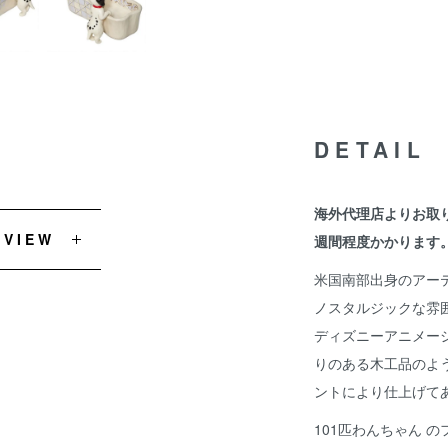
DETAIL
海外代理店よりお取
EVIEW
週間程度かかります
米国南部出身のアー
ノスタルジックな雰
ディズニーアニメー
りのある木工品のよ
ントにより仕上げて
101匹わんちゃん 