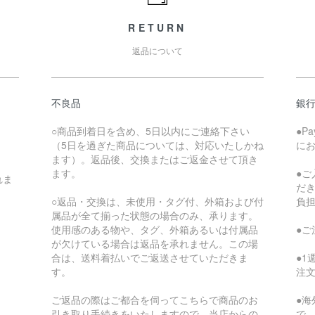
RETURN
返品について
不良品
銀
○商品到着日を含め、5日以内にご連絡下さい
●P
（5日を過ぎた商品については、対応いたしかね
に
ます）。返品後、交換またはご返金させて頂き
ます。
●
れま
だ
○返品・交換は、未使用・タグ付、外箱および付
負
属品が全て揃った状態の場合のみ、承ります。
使用感のある物や、タグ、外箱あるいは付属品
●
が欠けている場合は返品を承れません。この場
合は、送料着払いでご返送させていただきま
●
す。
注
ご返品の際はご都合を伺ってこちらで商品のお
●
引き取り手続きをいたしますので、当店からの
で