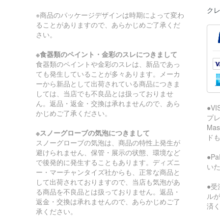
クレ
※商品のパッケージデザインは時期によって変わ
ることがありますので、あらかじめご了承くだ
さい。
※食器類のペイント・金彩のスレにつきまして
食器類のペイントや金彩のスレは、新品であっ
ても発生していることが多々あります。メーカ
ーから新品として出荷されている商品につきま
しては、当店でも不良品とは扱っておりませ
ん。返品・返金・交換は承れませんので、あら
●V
かじめご了承ください。
プレ
Ma
※スノーグローブの気泡につきまして
ド
スノーグローブの気泡は、商品の特性上発生が
避けられません、保管・展示の状態、環境など
●P
で後発的に発生することもあります。ディズニ
い
ー・マーチャンタイズ社からも、正常な商品と
して出荷されておりますので、当店も気泡があ
●受
る商品を不良品とは扱っておりません。返品・
ル
返金・交換は承れませんので、あらかじめご了
済
承ください。