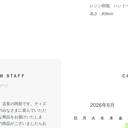
レジン樹脂、ハンド
高さ：約9cm
M STAFF
C
セージ
、店長の阿部です。ディズ
2026年8月
のみなさまに喜んでいただ
な商品をお届けいたしま
日
月
火
水
木
金
の商品がございましたらお