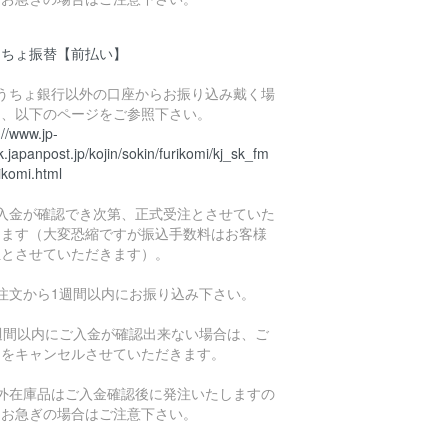
うちょ振替【前払い】
ゆうちょ銀行以外の口座からお振り込み戴く場
は、以下のページをご参照下さい。
://www.jp-
.japanpost.jp/kojin/sokin/furikomi/kj_sk_fm
ikomi.html
ご入金が確認でき次第、正式受注とさせていた
きます（大変恐縮ですが振込手数料はお客様
担とさせていただきます）。
ご注文から1週間以内にお振り込み下さい。
1週間以内にご入金が確認出来ない場合は、ご
文をキャンセルさせていただきます。
海外在庫品はご入金確認後に発注いたしますの
、お急ぎの場合はご注意下さい。