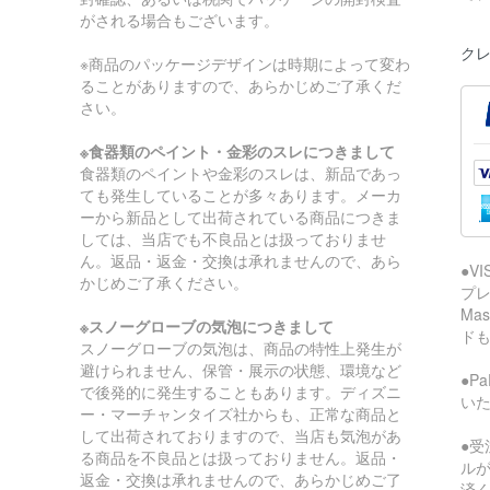
がされる場合もございます。
クレ
※商品のパッケージデザインは時期によって変わ
ることがありますので、あらかじめご了承くだ
さい。
※食器類のペイント・金彩のスレにつきまして
食器類のペイントや金彩のスレは、新品であっ
ても発生していることが多々あります。メーカ
ーから新品として出荷されている商品につきま
しては、当店でも不良品とは扱っておりませ
ん。返品・返金・交換は承れませんので、あら
●V
かじめご了承ください。
プレ
Ma
※スノーグローブの気泡につきまして
ド
スノーグローブの気泡は、商品の特性上発生が
避けられません、保管・展示の状態、環境など
●P
で後発的に発生することもあります。ディズニ
い
ー・マーチャンタイズ社からも、正常な商品と
して出荷されておりますので、当店も気泡があ
●受
る商品を不良品とは扱っておりません。返品・
ル
返金・交換は承れませんので、あらかじめご了
済