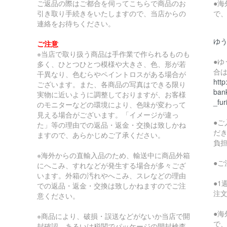
ご返品の際はご都合を伺ってこちらで商品のお
●
引き取り手続きをいたしますので、当店からの
で
連絡をお待ちください。
ゆ
ご注意
※当店で取り扱う商品は手作業で作られるものも
●
多く、ひとつひとつ模様や大きさ、色、形が若
合
干異なり、色むらやペイントロスがある場合が
http
ございます。また、各商品の写真はできる限り
bank
実物に近いように調整しておりますが、お客様
_fur
のモニターなどの環境により、色味が変わって
見える場合がございます。「イメージが違っ
●
た」等の理由での返品・返金・交換は致しかね
だ
ますので、あらかじめご了承ください。
負
※海外からの直輸入品のため、輸送中に商品外箱
●
にへこみ、すれなどが発生する場合が多々ござ
います。外箱の汚れやへこみ、スレなどの理由
●
での返品・返金・交換は致しかねますのでご注
注
意ください。
●
※商品により、破損・誤送などがないか当店で開
で
封確認、あるいは税関でパッケージの開封検査