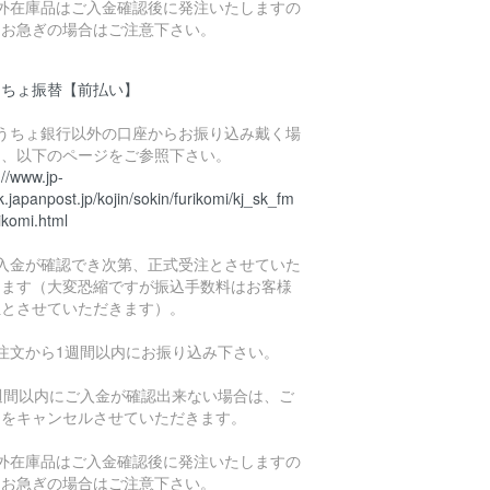
海外在庫品はご入金確認後に発注いたしますの
、お急ぎの場合はご注意下さい。
うちょ振替【前払い】
ゆうちょ銀行以外の口座からお振り込み戴く場
は、以下のページをご参照下さい。
://www.jp-
.japanpost.jp/kojin/sokin/furikomi/kj_sk_fm
ikomi.html
ご入金が確認でき次第、正式受注とさせていた
きます（大変恐縮ですが振込手数料はお客様
担とさせていただきます）。
ご注文から1週間以内にお振り込み下さい。
1週間以内にご入金が確認出来ない場合は、ご
文をキャンセルさせていただきます。
海外在庫品はご入金確認後に発注いたしますの
、お急ぎの場合はご注意下さい。