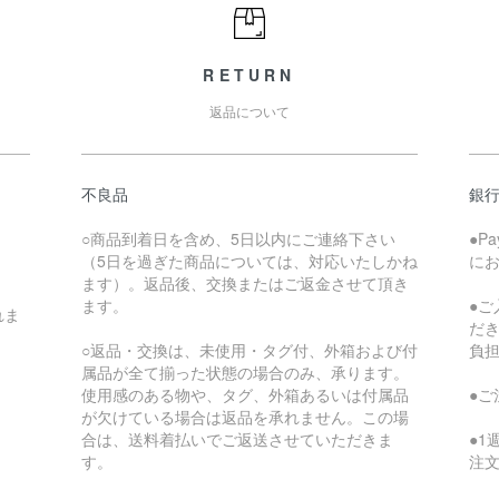
RETURN
返品について
不良品
銀
○商品到着日を含め、5日以内にご連絡下さい
●P
（5日を過ぎた商品については、対応いたしかね
に
ます）。返品後、交換またはご返金させて頂き
ます。
●
れま
だ
○返品・交換は、未使用・タグ付、外箱および付
負
属品が全て揃った状態の場合のみ、承ります。
使用感のある物や、タグ、外箱あるいは付属品
●
が欠けている場合は返品を承れません。この場
合は、送料着払いでご返送させていただきま
●
す。
注