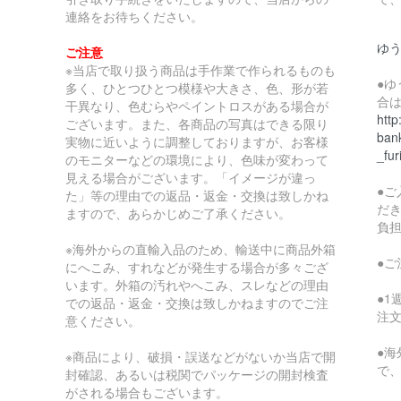
連絡をお待ちください。
ゆ
ご注意
※当店で取り扱う商品は手作業で作られるものも
●
多く、ひとつひとつ模様や大きさ、色、形が若
合
干異なり、色むらやペイントロスがある場合が
http
ございます。また、各商品の写真はできる限り
bank
実物に近いように調整しておりますが、お客様
_fur
のモニターなどの環境により、色味が変わって
見える場合がございます。「イメージが違っ
●
た」等の理由での返品・返金・交換は致しかね
だ
ますので、あらかじめご了承ください。
負
※海外からの直輸入品のため、輸送中に商品外箱
●
にへこみ、すれなどが発生する場合が多々ござ
います。外箱の汚れやへこみ、スレなどの理由
●
での返品・返金・交換は致しかねますのでご注
注
意ください。
●
※商品により、破損・誤送などがないか当店で開
で
封確認、あるいは税関でパッケージの開封検査
がされる場合もございます。