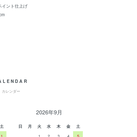
ペイント仕上げ
cm
ALENDAR
カレンダー
2026年9月
土
日
月
火
水
木
金
土
1
1
2
3
4
5