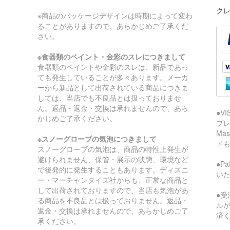
クレ
※商品のパッケージデザインは時期によって変わ
ることがありますので、あらかじめご了承くだ
さい。
※食器類のペイント・金彩のスレにつきまして
食器類のペイントや金彩のスレは、新品であっ
ても発生していることが多々あります。メーカ
ーから新品として出荷されている商品につきま
しては、当店でも不良品とは扱っておりませ
ん。返品・返金・交換は承れませんので、あら
●V
かじめご了承ください。
プレ
Ma
※スノーグローブの気泡につきまして
ド
スノーグローブの気泡は、商品の特性上発生が
避けられません、保管・展示の状態、環境など
●P
で後発的に発生することもあります。ディズニ
い
ー・マーチャンタイズ社からも、正常な商品と
して出荷されておりますので、当店も気泡があ
●受
る商品を不良品とは扱っておりません。返品・
ル
返金・交換は承れませんので、あらかじめご了
済
承ください。