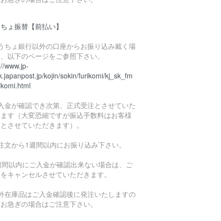
うちょ振替【前払い】
ゆうちょ銀行以外の口座からお振り込み戴く場
は、以下のページをご参照下さい。
://www.jp-
.japanpost.jp/kojin/sokin/furikomi/kj_sk_fm
ikomi.html
ご入金が確認でき次第、正式受注とさせていた
きます（大変恐縮ですが振込手数料はお客様
担とさせていただきます）。
ご注文から1週間以内にお振り込み下さい。
1週間以内にご入金が確認出来ない場合は、ご
文をキャンセルさせていただきます。
海外在庫品はご入金確認後に発注いたしますの
、お急ぎの場合はご注意下さい。