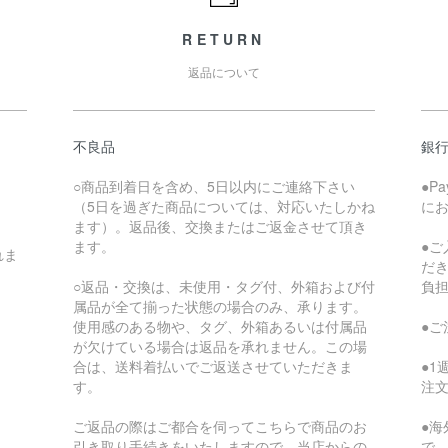
RETURN
返品について
不良品
銀
○商品到着日を含め、5日以内にご連絡下さい
●P
（5日を過ぎた商品については、対応いたしかね
に
ます）。返品後、交換またはご返金させて頂き
ます。
●
れま
だ
○返品・交換は、未使用・タグ付、外箱および付
負
属品が全て揃った状態の場合のみ、承ります。
使用感のある物や、タグ、外箱あるいは付属品
●
が欠けている場合は返品を承れません。この場
合は、送料着払いでご返送させていただきま
●
す。
注
ご返品の際はご都合を伺ってこちらで商品のお
●
引き取り手続きをいたしますので、当店からの
で