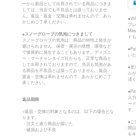
ーから新品として出荷されている商品につきま
しては、当店でも不良品とは扱っておりませ
ん。返品・返金・交換は承れませんので、あら
●V
かじめご了承ください。
プレ
Ma
※スノーグローブの気泡につきまして
ド
スノーグローブの気泡は、商品の特性上発生が
避けられません、保管・展示の状態、環境など
●P
で後発的に発生することもあります。ディズニ
い
ー・マーチャンタイズ社からも、正常な商品と
して出荷されておりますので、当店も気泡があ
●受
る商品を不良品とは扱っておりません。返品・
ル
返金・交換は承れませんので、あらかじめご了
済
承ください。
●P
入
返品期限
ー
す
○返品・交換の対象となるのは、以下の場合とな
ります。
●ご
・注文と違う商品が届いた
間
・破損および不良
を