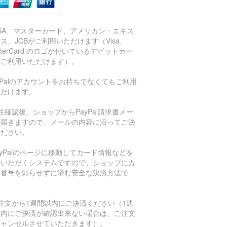
ISA、マスターカード、アメリカン・エキス
ス、JCBがご利用いただけます（Visa、
sterCard のロゴが付いているデビットカー
もご利用いただけます）。
aPalのアカウントをお持ちでなくてもご利用
ただけます。
注確認後、ショップからPayPal請求書メー
が届きますので、メールの内容に沿ってご決
ください。
ayPalのページに移動してカード情報などを
力いただくシステムですので、ショップにカ
ド番号を知らせずに済む安全な決済方法で
。
注文から1週間以内にご決済ください（1週
以内にご決済が確認出来ない場合は、ご注文
キャンセルさせていただきます）。