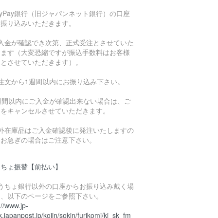
ayPay銀行（旧ジャパンネット銀行）の口座
お振り込みいただきます。
ご入金が確認でき次第、正式受注とさせていた
きます（大変恐縮ですが振込手数料はお客様
担とさせていただきます）。
ご注文から1週間以内にお振り込み下さい。
1週間以内にご入金が確認出来ない場合は、ご
文をキャンセルさせていただきます。
海外在庫品はご入金確認後に発注いたしますの
、お急ぎの場合はご注意下さい。
うちょ振替【前払い】
ゆうちょ銀行以外の口座からお振り込み戴く場
は、以下のページをご参照下さい。
://www.jp-
.japanpost.jp/kojin/sokin/furikomi/kj_sk_fm