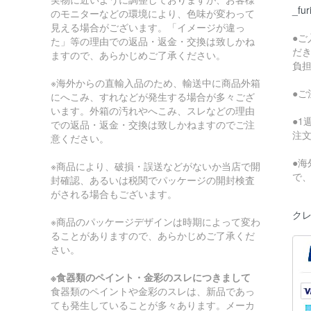
_fur
のモニターなどの環境により、色味が変わって
見える場合がございます。「イメージが違っ
●
た」等の理由での返品・返金・交換は致しかね
だ
ますので、あらかじめご了承ください。
負
※海外からの直輸入品のため、輸送中に商品外箱
●
にへこみ、すれなどが発生する場合が多々ござ
います。外箱の汚れやへこみ、スレなどの理由
●
での返品・返金・交換は致しかねますのでご注
注
意ください。
●
※商品により、破損・誤送などがないか当店で開
で
封確認、あるいは税関でパッケージの開封検査
がされる場合もございます。
クレ
※商品のパッケージデザインは時期によって変わ
ることがありますので、あらかじめご了承くだ
さい。
※食器類のペイント・金彩のスレにつきまして
食器類のペイントや金彩のスレは、新品であっ
ても発生していることが多々あります。メーカ