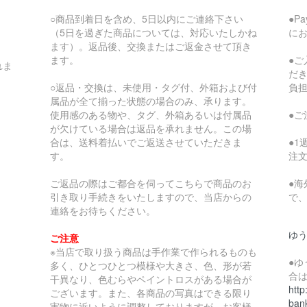
○商品到着日を含め、5日以内にご連絡下さい
●P
（5日を過ぎた商品については、対応いたしかね
に
ます）。返品後、交換またはご返金させて頂き
ます。
●
れま
だ
○返品・交換は、未使用・タグ付、外箱および付
負
属品が全て揃った状態の場合のみ、承ります。
使用感のある物や、タグ、外箱あるいは付属品
●
が欠けている場合は返品を承れません。この場
合は、送料着払いでご返送させていただきま
●
す。
注
ご返品の際はご都合を伺ってこちらで商品のお
●
引き取り手続きをいたしますので、当店からの
で
連絡をお待ちください。
ゆ
ご注意
※当店で取り扱う商品は手作業で作られるものも
●
多く、ひとつひとつ模様や大きさ、色、形が若
合
干異なり、色むらやペイントロスがある場合が
http
ございます。また、各商品の写真はできる限り
bank
実物に近いように調整しておりますが、お客様