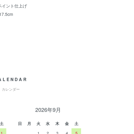
ペイント仕上げ
7.5cm
ALENDAR
カレンダー
2026年9月
土
日
月
火
水
木
金
土
1
1
2
3
4
5