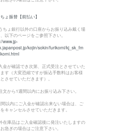
うちょ振替【前払い】
ゆうちょ銀行以外の口座からお振り込み戴く場
は、以下のページをご参照下さい。
://www.jp-
.japanpost.jp/kojin/sokin/furikomi/kj_sk_fm
ikomi.html
ご入金が確認でき次第、正式受注とさせていた
きます（大変恐縮ですが振込手数料はお客様
担とさせていただきます）。
ご注文から1週間以内にお振り込み下さい。
1週間以内にご入金が確認出来ない場合は、ご
文をキャンセルさせていただきます。
海外在庫品はご入金確認後に発注いたしますの
、お急ぎの場合はご注意下さい。