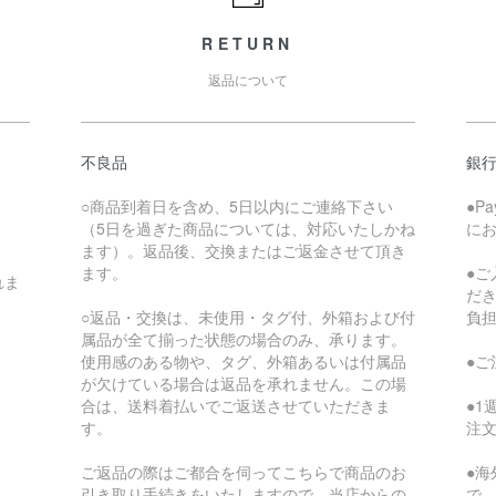
RETURN
返品について
不良品
銀
○商品到着日を含め、5日以内にご連絡下さい
●P
（5日を過ぎた商品については、対応いたしかね
に
ます）。返品後、交換またはご返金させて頂き
ます。
●
れま
だ
○返品・交換は、未使用・タグ付、外箱および付
負
属品が全て揃った状態の場合のみ、承ります。
使用感のある物や、タグ、外箱あるいは付属品
●
が欠けている場合は返品を承れません。この場
合は、送料着払いでご返送させていただきま
●
す。
注
ご返品の際はご都合を伺ってこちらで商品のお
●
引き取り手続きをいたしますので、当店からの
で