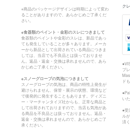
クレ
※商品のパッケージデザインは時期によって変わ
ることがありますので、あらかじめご了承くだ
さい。
※食器類のペイント・金彩のスレにつきまして
食器類のペイントや金彩のスレは、新品であっ
ても発生していることが多々あります。メーカ
ーから新品として出荷されている商品につきま
しては、当店でも不良品とは扱っておりませ
ん。返品・返金・交換は承れませんので、あら
●V
かじめご了承ください。
プレ
Ma
※スノーグローブの気泡につきまして
ド
スノーグローブの気泡は、商品の特性上発生が
避けられません、保管・展示の状態、環境など
●P
で後発的に発生することもあります。ディズニ
い
ー・マーチャンタイズ社からも、正常な商品と
して出荷されておりますので、当店も気泡があ
●受
る商品を不良品とは扱っておりません。返品・
ル
返金・交換は承れませんので、あらかじめご了
済
承ください。