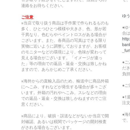
連絡をお待ちください。
ゆ
ご注意
※当店で取り扱う商品は手作業で作られるものも
●
多く、ひとつひとつ模様や大きさ、色、形が若
合
干異なり、色むらやペイントロスがある場合が
http
ございます。また、各商品の写真はできる限り
bank
実物に近いように調整しておりますが、お客様
_fur
のモニターなどの環境により、色味が変わって
見える場合がございます。「イメージが違っ
●
た」等の理由での返品・返金・交換は致しかね
だ
ますので、あらかじめご了承ください。
負
※海外からの直輸入品のため、輸送中に商品外箱
●
にへこみ、すれなどが発生する場合が多々ござ
います。外箱の汚れやへこみ、スレなどの理由
●
での返品・返金・交換は致しかねますのでご注
注
意ください。
●
※商品により、破損・誤送などがないか当店で開
で
封確認、あるいは税関でパッケージの開封検査
がされる場合もございます。