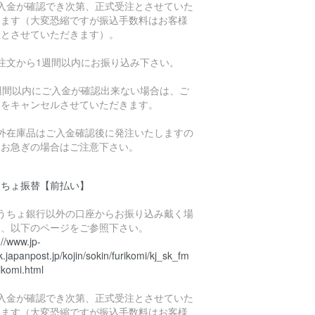
ご入金が確認でき次第、正式受注とさせていた
きます（大変恐縮ですが振込手数料はお客様
担とさせていただきます）。
ご注文から1週間以内にお振り込み下さい。
1週間以内にご入金が確認出来ない場合は、ご
文をキャンセルさせていただきます。
海外在庫品はご入金確認後に発注いたしますの
、お急ぎの場合はご注意下さい。
うちょ振替【前払い】
ゆうちょ銀行以外の口座からお振り込み戴く場
は、以下のページをご参照下さい。
://www.jp-
.japanpost.jp/kojin/sokin/furikomi/kj_sk_fm
ikomi.html
ご入金が確認でき次第、正式受注とさせていた
きます（大変恐縮ですが振込手数料はお客様