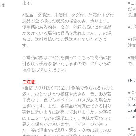
ます。
●
れま
だ
○返品・交換は、未使用・タグ付、外箱および付
負
属品が全て揃った状態の場合のみ、承ります。
使用感のある物や、タグ、外箱あるいは付属品
●
が欠けている場合は返品を承れません。この場
合は、送料着払いでご返送させていただきま
●
す。
注
ご返品の際はご都合を伺ってこちらで商品のお
●
引き取り手続きをいたしますので、当店からの
で
連絡をお待ちください。
ゆ
ご注意
※当店で取り扱う商品は手作業で作られるものも
●
多く、ひとつひとつ模様や大きさ、色、形が若
合
干異なり、色むらやペイントロスがある場合が
http
ございます。また、各商品の写真はできる限り
bank
実物に近いように調整しておりますが、お客様
_fur
のモニターなどの環境により、色味が変わって
見える場合がございます。「イメージが違っ
●
た」等の理由での返品・返金・交換は致しかね
だ
ますので、あらかじめご了承ください。