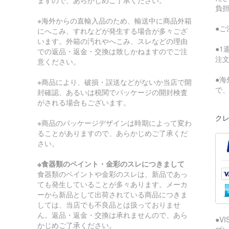
負
※海外からの直輸入品のため、輸送中に商品外箱
●
にへこみ、すれなどが発生する場合が多々ござ
います。外箱の汚れやへこみ、スレなどの理由
●
での返品・返金・交換は致しかねますのでご注
注
意ください。
●
※商品により、破損・誤送などがないか当店で開
で
封確認、あるいは税関でパッケージの開封検査
がされる場合もございます。
クレ
※商品のパッケージデザインは時期によって変わ
ることがありますので、あらかじめご了承くだ
さい。
※食器類のペイント・金彩のスレにつきまして
食器類のペイントや金彩のスレは、新品であっ
ても発生していることが多々あります。メーカ
ーから新品として出荷されている商品につきま
しては、当店でも不良品とは扱っておりませ
ん。返品・返金・交換は承れませんので、あら
●V
かじめご了承ください。