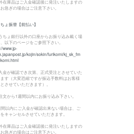
海外在庫品はご入金確認後に発注いたしますの
、お急ぎの場合はご注意下さい。
うちょ振替【前払い】
ゆうちょ銀行以外の口座からお振り込み戴く場
は、以下のページをご参照下さい。
://www.jp-
.japanpost.jp/kojin/sokin/furikomi/kj_sk_fm
ikomi.html
ご入金が確認でき次第、正式受注とさせていた
きます（大変恐縮ですが振込手数料はお客様
担とさせていただきます）。
ご注文から1週間以内にお振り込み下さい。
1週間以内にご入金が確認出来ない場合は、ご
文をキャンセルさせていただきます。
海外在庫品はご入金確認後に発注いたしますの
、お急ぎの場合はご注意下さい。