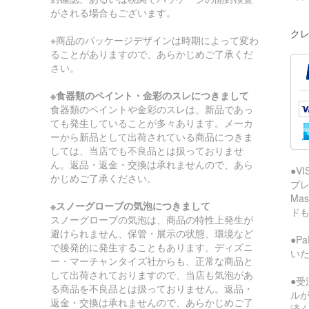
がされる場合もございます。
クレ
※商品のパッケージデザインは時期によって変わ
ることがありますので、あらかじめご了承くだ
さい。
※食器類のペイント・金彩のスレにつきまして
食器類のペイントや金彩のスレは、新品であっ
ても発生していることが多々あります。メーカ
ーから新品として出荷されている商品につきま
しては、当店でも不良品とは扱っておりませ
ん。返品・返金・交換は承れませんので、あら
●V
かじめご了承ください。
プレ
Ma
※スノーグローブの気泡につきまして
ド
スノーグローブの気泡は、商品の特性上発生が
避けられません、保管・展示の状態、環境など
●P
で後発的に発生することもあります。ディズニ
い
ー・マーチャンタイズ社からも、正常な商品と
して出荷されておりますので、当店も気泡があ
●受
る商品を不良品とは扱っておりません。返品・
ル
返金・交換は承れませんので、あらかじめご了
済