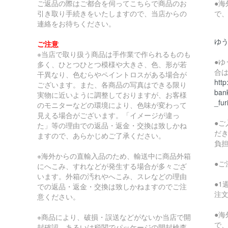
ご返品の際はご都合を伺ってこちらで商品のお
●
引き取り手続きをいたしますので、当店からの
で
連絡をお待ちください。
ゆ
ご注意
※当店で取り扱う商品は手作業で作られるものも
●
多く、ひとつひとつ模様や大きさ、色、形が若
合
干異なり、色むらやペイントロスがある場合が
http
ございます。また、各商品の写真はできる限り
bank
実物に近いように調整しておりますが、お客様
_fur
のモニターなどの環境により、色味が変わって
見える場合がございます。「イメージが違っ
●
た」等の理由での返品・返金・交換は致しかね
だ
ますので、あらかじめご了承ください。
負
※海外からの直輸入品のため、輸送中に商品外箱
●
にへこみ、すれなどが発生する場合が多々ござ
います。外箱の汚れやへこみ、スレなどの理由
●
での返品・返金・交換は致しかねますのでご注
注
意ください。
●
※商品により、破損・誤送などがないか当店で開
で
封確認、あるいは税関でパッケージの開封検査