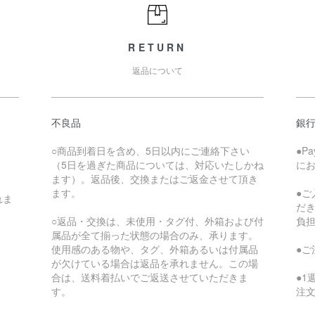
RETURN
返品について
不良品
銀
○商品到着日を含め、5日以内にご連絡下さい
●P
（5日を過ぎた商品については、対応いたしかね
に
ます）。返品後、交換またはご返金させて頂き
ます。
●
れま
だ
○返品・交換は、未使用・タグ付、外箱および付
負
属品が全て揃った状態の場合のみ、承ります。
使用感のある物や、タグ、外箱あるいは付属品
●
が欠けている場合は返品を承れません。この場
合は、送料着払いでご返送させていただきま
●
す。
注