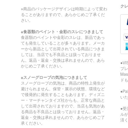
クレ
※商品のパッケージデザインは時期によって変わ
ることがありますので、あらかじめご了承くだ
さい。
※食器類のペイント・金彩のスレにつきまして
食器類のペイントや金彩のスレは、新品であっ
ても発生していることが多々あります。メーカ
ーから新品として出荷されている商品につきま
しては、当店でも不良品とは扱っておりませ
ん。返品・返金・交換は承れませんので、あら
●V
かじめご了承ください。
プレ
Ma
※スノーグローブの気泡につきまして
ド
スノーグローブの気泡は、商品の特性上発生が
避けられません、保管・展示の状態、環境など
●P
で後発的に発生することもあります。ディズニ
い
ー・マーチャンタイズ社からも、正常な商品と
して出荷されておりますので、当店も気泡があ
●受
る商品を不良品とは扱っておりません。返品・
ル
返金・交換は承れませんので、あらかじめご了
済
承ください。