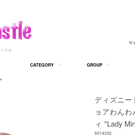
マ
ャッスル
CATEGORY
GROUP
ア
ディズニー
ョアわんわ
ィ "Lady Min
6014332