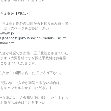
うちょ振替【前払い】
ゆうちょ銀行以外の口座からお振り込み戴く場
は、以下のページをご参照下さい。
://www.jp-
.japanpost.jp/kojin/sokin/furikomi/kj_sk_fm
ikomi.html
ご入金が確認でき次第、正式受注とさせていた
きます（大変恐縮ですが振込手数料はお客様
担とさせていただきます）。
ご注文から1週間以内にお振り込み下さい。
1週間以内にご入金が確認出来ない場合は、ご
文をキャンセルさせていただきます。
海外在庫品はご入金確認後に発注いたしますの
、お急ぎの場合はご注意下さい。