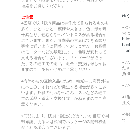
連絡をお待ちください。
ゆ
ご注意
※当店で取り扱う商品は手作業で作られるものも
●
多く、ひとつひとつ模様や大きさ、色、形が若
合
干異なり、色むらやペイントロスがある場合が
http
ございます。また、各商品の写真はできる限り
bank
実物に近いように調整しておりますが、お客様
_fur
のモニターなどの環境により、色味が変わって
見える場合がございます。「イメージが違っ
●
た」等の理由での返品・返金・交換は致しかね
だ
ますので、あらかじめご了承ください。
負
※海外からの直輸入品のため、輸送中に商品外箱
●
にへこみ、すれなどが発生する場合が多々ござ
います。外箱の汚れやへこみ、スレなどの理由
●
での返品・返金・交換は致しかねますのでご注
注
意ください。
●
※商品により、破損・誤送などがないか当店で開
で
封確認、あるいは税関でパッケージの開封検査
がされる場合もございます。