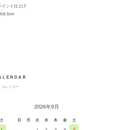
ペイント仕上げ
9.5cm
ALENDAR
カレンダー
2026年9月
土
日
月
火
水
木
金
土
1
1
2
3
4
5