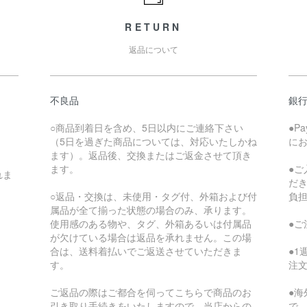
RETURN
返品について
不良品
銀
○商品到着日を含め、5日以内にご連絡下さい
●P
（5日を過ぎた商品については、対応いたしかね
に
ます）。返品後、交換またはご返金させて頂き
ます。
●
れま
だ
○返品・交換は、未使用・タグ付、外箱および付
負
属品が全て揃った状態の場合のみ、承ります。
使用感のある物や、タグ、外箱あるいは付属品
●
が欠けている場合は返品を承れません。この場
合は、送料着払いでご返送させていただきま
●
す。
注
ご返品の際はご都合を伺ってこちらで商品のお
●
引き取り手続きをいたしますので、当店からの
で