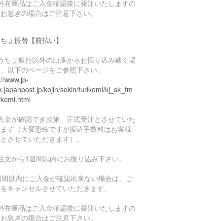
海外在庫品はご入金確認後に発注いたしますの
、お急ぎの場合はご注意下さい。
うちょ振替【前払い】
ゆうちょ銀行以外の口座からお振り込み戴く場
は、以下のページをご参照下さい。
://www.jp-
.japanpost.jp/kojin/sokin/furikomi/kj_sk_fm
ikomi.html
ご入金が確認でき次第、正式受注とさせていた
きます（大変恐縮ですが振込手数料はお客様
担とさせていただきます）。
ご注文から1週間以内にお振り込み下さい。
1週間以内にご入金が確認出来ない場合は、ご
文をキャンセルさせていただきます。
海外在庫品はご入金確認後に発注いたしますの
、お急ぎの場合はご注意下さい。