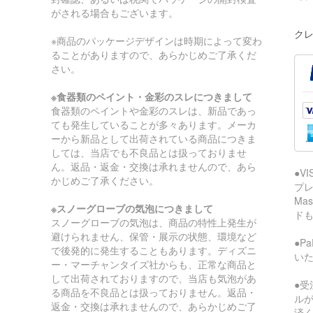
がされる場合もございます。
クレ
※商品のパッケージデザインは時期によって変わ
ることがありますので、あらかじめご了承くだ
さい。
※食器類のペイント・金彩のスレにつきまして
食器類のペイントや金彩のスレは、新品であっ
ても発生していることが多々あります。メーカ
ーから新品として出荷されている商品につきま
しては、当店でも不良品とは扱っておりませ
ん。返品・返金・交換は承れませんので、あら
●V
かじめご了承ください。
プレ
Ma
※スノーグローブの気泡につきまして
ド
スノーグローブの気泡は、商品の特性上発生が
避けられません、保管・展示の状態、環境など
●P
で後発的に発生することもあります。ディズニ
い
ー・マーチャンタイズ社からも、正常な商品と
して出荷されておりますので、当店も気泡があ
●受
る商品を不良品とは扱っておりません。返品・
ル
返金・交換は承れませんので、あらかじめご了
済