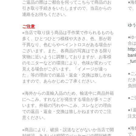
ご返品の際はご都合を伺ってこちらで商品のお
●
引き取り手続きをいたしますので、当店からの
で
連絡をお待ちください。
ゆ
ご注意
※当店で取り扱う商品は手作業で作られるものも
●
多く、ひとつひとつ模様や大きさ、色、形が若
合
干異なり、色むらやペイントロスがある場合が
http
ございます。また、各商品の写真はできる限り
bank
実物に近いように調整しておりますが、お客様
_fur
のモニターなどの環境により、色味が変わって
見える場合がございます。「イメージが違っ
●
た」等の理由での返品・返金・交換は致しかね
だ
ますので、あらかじめご了承ください。
負
※海外からの直輸入品のため、輸送中に商品外箱
●
にへこみ、すれなどが発生する場合が多々ござ
います。外箱の汚れやへこみ、スレなどの理由
●
での返品・返金・交換は致しかねますのでご注
注
意ください。
●
※商品により、破損・誤送などがないか当店で開
で
封確認、あるいは税関でパッケージの開封検査