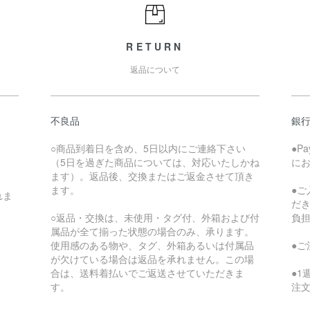
RETURN
返品について
不良品
銀
○商品到着日を含め、5日以内にご連絡下さい
●P
（5日を過ぎた商品については、対応いたしかね
に
ます）。返品後、交換またはご返金させて頂き
ます。
●
れま
だ
○返品・交換は、未使用・タグ付、外箱および付
負
属品が全て揃った状態の場合のみ、承ります。
使用感のある物や、タグ、外箱あるいは付属品
●
が欠けている場合は返品を承れません。この場
合は、送料着払いでご返送させていただきま
●
す。
注