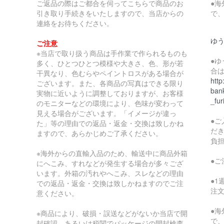
ご返品の際はご都合を伺ってこちらで商品のお
●
引き取り手続きをいたしますので、当店からの
で
連絡をお待ちください。
ゆ
ご注意
※当店で取り扱う商品は手作業で作られるものも
●
多く、ひとつひとつ模様や大きさ、色、形が若
合
干異なり、色むらやペイントロスがある場合が
http
ございます。また、各商品の写真はできる限り
bank
実物に近いように調整しておりますが、お客様
_fur
のモニターなどの環境により、色味が変わって
見える場合がございます。「イメージが違っ
●
た」等の理由での返品・返金・交換は致しかね
だ
ますので、あらかじめご了承ください。
負
※海外からの直輸入品のため、輸送中に商品外箱
●
にへこみ、すれなどが発生する場合が多々ござ
います。外箱の汚れやへこみ、スレなどの理由
●
での返品・返金・交換は致しかねますのでご注
注
意ください。
●
※商品により、破損・誤送などがないか当店で開
で
封確認、あるいは税関でパッケージの開封検査