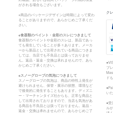
がされる場合もございます。
クレ
※商品のパッケージデザインは時期によって変わ
ることがありますので、あらかじめご了承くだ
さい。
※食器類のペイント・金彩のスレにつきまして
食器類のペイントや金彩のスレは、新品であっ
ても発生していることが多々あります。メーカ
ーから新品として出荷されている商品につきま
しては、当店でも不良品とは扱っておりませ
ん。返品・返金・交換は承れませんので、あら
●V
かじめご了承ください。
プレ
Ma
※スノーグローブの気泡につきまして
ド
スノーグローブの気泡は、商品の特性上発生が
避けられません、保管・展示の状態、環境など
●P
で後発的に発生することもあります。ディズニ
い
ー・マーチャンタイズ社からも、正常な商品と
して出荷されておりますので、当店も気泡があ
●受
る商品を不良品とは扱っておりません。返品・
ル
返金・交換は承れませんので、あらかじめご了
済