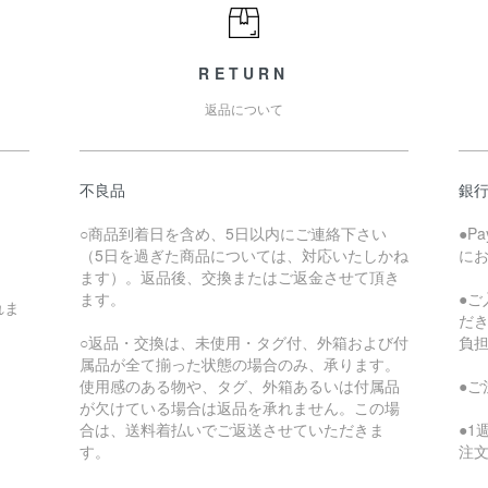
RETURN
返品について
不良品
銀
○商品到着日を含め、5日以内にご連絡下さい
●P
（5日を過ぎた商品については、対応いたしかね
に
ます）。返品後、交換またはご返金させて頂き
ます。
●
れま
だ
○返品・交換は、未使用・タグ付、外箱および付
負
属品が全て揃った状態の場合のみ、承ります。
使用感のある物や、タグ、外箱あるいは付属品
●
が欠けている場合は返品を承れません。この場
合は、送料着払いでご返送させていただきま
●
す。
注