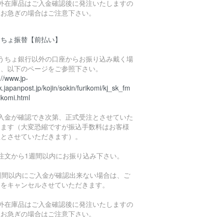
海外在庫品はご入金確認後に発注いたしますの
、お急ぎの場合はご注意下さい。
うちょ振替【前払い】
ゆうちょ銀行以外の口座からお振り込み戴く場
は、以下のページをご参照下さい。
://www.jp-
.japanpost.jp/kojin/sokin/furikomi/kj_sk_fm
ikomi.html
ご入金が確認でき次第、正式受注とさせていた
きます（大変恐縮ですが振込手数料はお客様
担とさせていただきます）。
ご注文から1週間以内にお振り込み下さい。
1週間以内にご入金が確認出来ない場合は、ご
文をキャンセルさせていただきます。
海外在庫品はご入金確認後に発注いたしますの
、お急ぎの場合はご注意下さい。