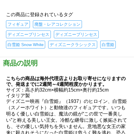
この商品に登録されているタグ
フィギュア
廃盤・レアコレクション
ディズニープリンセス
ディズニープリンセス
白雪姫 Snow White
ディズニークラシックス
白雪姫
商品の説明
こちらの商品は海外代理店よりお取り寄せになりますの
で、発送までに2週間～4週間程度かかります。
サイズ：高さ約32cm×横幅約15cm×奥行約15cm
イタリア製
ディズニー映画『白雪姫』（1937）のヒロイン、白雪姫
（スノーホワイト）と動物達のフィギュアです。いつも
明るく優しい白雪姫は、魔法の鏡が“この世で一番美し
い”と称える美しい王女。冷酷な継母に激しく嫉妬されて
も、その優しい気持ちを失いません。意地悪な女王の家
来に殺されそうになった白雪姫は危うく難を逃れ、恐ろ