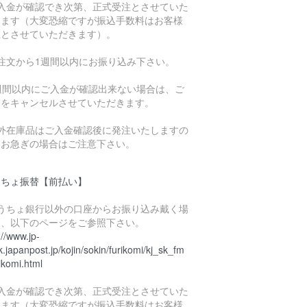
ご入金が確認でき次第、正式受注とさせていた
きます（大変恐縮ですが振込手数料はお客様
担とさせていただきます）。
ご注文から1週間以内にお振り込み下さい。
1週間以内にご入金が確認出来ない場合は、ご
文をキャンセルさせていただきます。
海外在庫品はご入金確認後に発注いたしますの
、お急ぎの場合はご注意下さい。
うちょ振替【前払い】
ゆうちょ銀行以外の口座からお振り込み戴く場
は、以下のページをご参照下さい。
://www.jp-
.japanpost.jp/kojin/sokin/furikomi/kj_sk_fm
ikomi.html
ご入金が確認でき次第、正式受注とさせていた
きます（大変恐縮ですが振込手数料はお客様