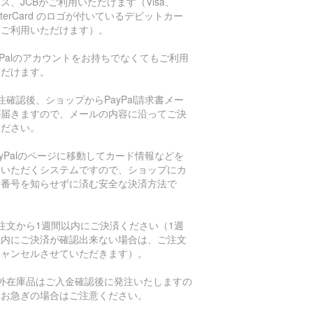
ス、JCBがご利用いただけます（Visa、
sterCard のロゴが付いているデビットカー
もご利用いただけます）。
aPalのアカウントをお持ちでなくてもご利用
ただけます。
注確認後、ショップからPayPal請求書メー
が届きますので、メールの内容に沿ってご決
ください。
ayPalのページに移動してカード情報などを
力いただくシステムですので、ショップにカ
ド番号を知らせずに済む安全な決済方法で
。
注文から1週間以内にご決済ください（1週
以内にご決済が確認出来ない場合は、ご注文
キャンセルさせていただきます）。
海外在庫品はご入金確認後に発注いたしますの
、お急ぎの場合はご注意ください。