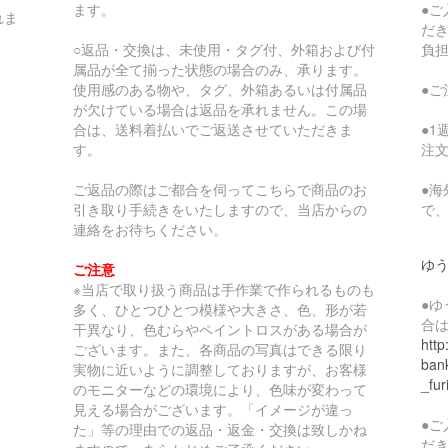
ます。
●
れま
だ
○返品・交換は、未使用・タグ付、外箱および付
負
属品が全て揃った状態の場合のみ、承ります。
使用感のある物や、タグ、外箱あるいは付属品
●
が欠けている場合は返品を承れません。この場
合は、送料着払いでご返送させていただきま
●
す。
注
ご返品の際はご都合を伺ってこちらで商品のお
●
引き取り手続きをいたしますので、当店からの
で
連絡をお待ちください。
ゆ
ご注意
※当店で取り扱う商品は手作業で作られるものも
●
多く、ひとつひとつ模様や大きさ、色、形が若
合
干異なり、色むらやペイントロスがある場合が
http
ございます。また、各商品の写真はできる限り
bank
実物に近いように調整しておりますが、お客様
_fur
のモニターなどの環境により、色味が変わって
見える場合がございます。「イメージが違っ
●
た」等の理由での返品・返金・交換は致しかね
だ