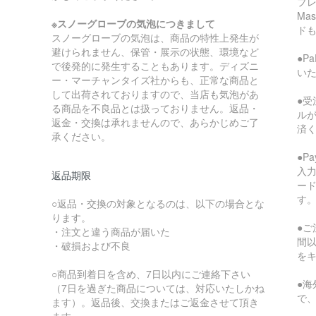
プレ
Ma
※スノーグローブの気泡につきまして
ド
スノーグローブの気泡は、商品の特性上発生が
避けられません、保管・展示の状態、環境など
●P
で後発的に発生することもあります。ディズニ
い
ー・マーチャンタイズ社からも、正常な商品と
して出荷されておりますので、当店も気泡があ
●受
る商品を不良品とは扱っておりません。返品・
ル
返金・交換は承れませんので、あらかじめご了
済
承ください。
●P
入
返品期限
ー
す
○返品・交換の対象となるのは、以下の場合とな
ります。
●ご
・注文と違う商品が届いた
間
・破損および不良
を
○商品到着日を含め、7日以内にご連絡下さい
●
（7日を過ぎた商品については、対応いたしかね
で
ます）。返品後、交換またはご返金させて頂き