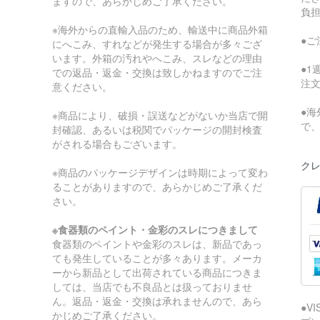
ますので、あらかじめご了承ください。
負
※海外からの直輸入品のため、輸送中に商品外箱
●
にへこみ、すれなどが発生する場合が多々ござ
います。外箱の汚れやへこみ、スレなどの理由
●
での返品・返金・交換は致しかねますのでご注
注
意ください。
●
※商品により、破損・誤送などがないか当店で開
で
封確認、あるいは税関でパッケージの開封検査
がされる場合もございます。
クレ
※商品のパッケージデザインは時期によって変わ
ることがありますので、あらかじめご了承くだ
さい。
※食器類のペイント・金彩のスレにつきまして
食器類のペイントや金彩のスレは、新品であっ
ても発生していることが多々あります。メーカ
ーから新品として出荷されている商品につきま
しては、当店でも不良品とは扱っておりませ
ん。返品・返金・交換は承れませんので、あら
●V
かじめご了承ください。