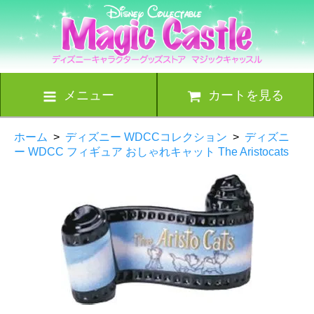
メニュー
カートを見る
ホーム
>
ディズニー WDCCコレクション
>
ディズニ
ー WDCC フィギュア おしゃれキャット The Aristocats