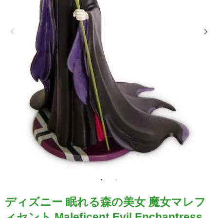
ディズニー 眠れる森の美女 魔女マレフ
ィセント Maleficent Evil Enchantress