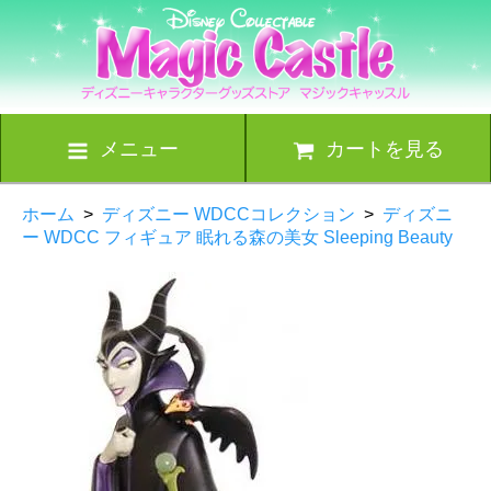
メニュー
カートを見る
ホーム
>
ディズニー WDCCコレクション
>
ディズニ
ー WDCC フィギュア 眠れる森の美女 Sleeping Beauty