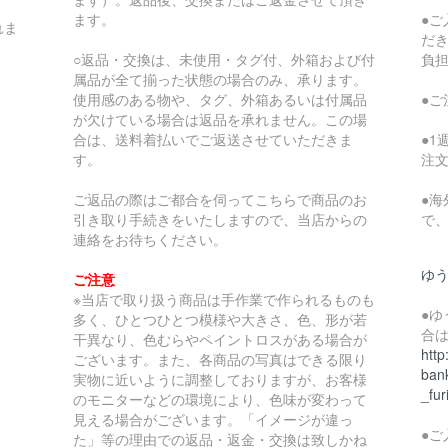
ます。
●
れま
だ
○返品・交換は、未使用・タグ付、外箱および付
負
属品が全て揃った状態の場合のみ、承ります。
使用感のある物や、タグ、外箱あるいは付属品
●
が欠けている場合は返品を承れません。この場
合は、送料着払いでご返送させていただきま
●
す。
注
ご返品の際はご都合を伺ってこちらで商品のお
●
引き取り手続きをいたしますので、当店からの
で
連絡をお待ちください。
ゆ
ご注意
※当店で取り扱う商品は手作業で作られるものも
●
多く、ひとつひとつ模様や大きさ、色、形が若
合
干異なり、色むらやペイントロスがある場合が
http
ございます。また、各商品の写真はできる限り
bank
実物に近いように調整しておりますが、お客様
_fur
のモニターなどの環境により、色味が変わって
見える場合がございます。「イメージが違っ
●
た」等の理由での返品・返金・交換は致しかね