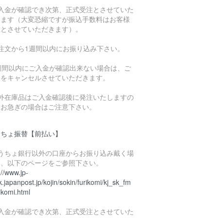
ご入金が確認でき次第、正式受注とさせていた
きます（大変恐縮ですが振込手数料はお客様
担とさせていただきます）。
ご注文から1週間以内にお振り込み下さい。
1週間以内にご入金が確認出来ない場合は、ご
文をキャンセルさせていただきます。
海外在庫品はご入金確認後に発注いたしますの
、お急ぎの場合はご注意下さい。
うちょ振替【前払い】
ゆうちょ銀行以外の口座からお振り込み戴く場
は、以下のページをご参照下さい。
://www.jp-
.japanpost.jp/kojin/sokin/furikomi/kj_sk_fm
ikomi.html
ご入金が確認でき次第、正式受注とさせていた