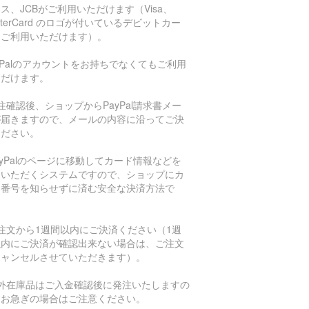
ス、JCBがご利用いただけます（Visa、
sterCard のロゴが付いているデビットカー
もご利用いただけます）。
aPalのアカウントをお持ちでなくてもご利用
ただけます。
注確認後、ショップからPayPal請求書メー
が届きますので、メールの内容に沿ってご決
ください。
ayPalのページに移動してカード情報などを
力いただくシステムですので、ショップにカ
ド番号を知らせずに済む安全な決済方法で
。
注文から1週間以内にご決済ください（1週
以内にご決済が確認出来ない場合は、ご注文
キャンセルさせていただきます）。
海外在庫品はご入金確認後に発注いたしますの
、お急ぎの場合はご注意ください。