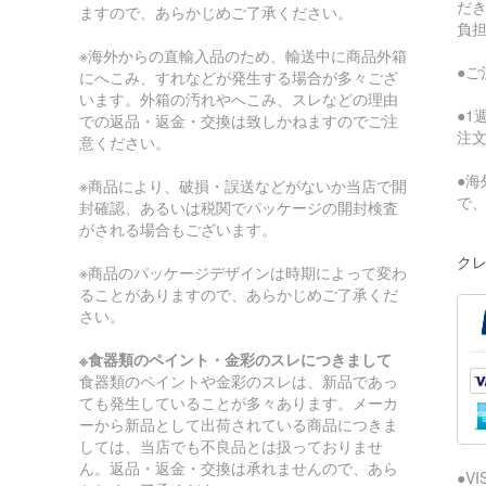
だ
ますので、あらかじめご了承ください。
負
※海外からの直輸入品のため、輸送中に商品外箱
●
にへこみ、すれなどが発生する場合が多々ござ
います。外箱の汚れやへこみ、スレなどの理由
●
での返品・返金・交換は致しかねますのでご注
注
意ください。
●
※商品により、破損・誤送などがないか当店で開
で
封確認、あるいは税関でパッケージの開封検査
がされる場合もございます。
クレ
※商品のパッケージデザインは時期によって変わ
ることがありますので、あらかじめご了承くだ
さい。
※食器類のペイント・金彩のスレにつきまして
食器類のペイントや金彩のスレは、新品であっ
ても発生していることが多々あります。メーカ
ーから新品として出荷されている商品につきま
しては、当店でも不良品とは扱っておりませ
ん。返品・返金・交換は承れませんので、あら
●V