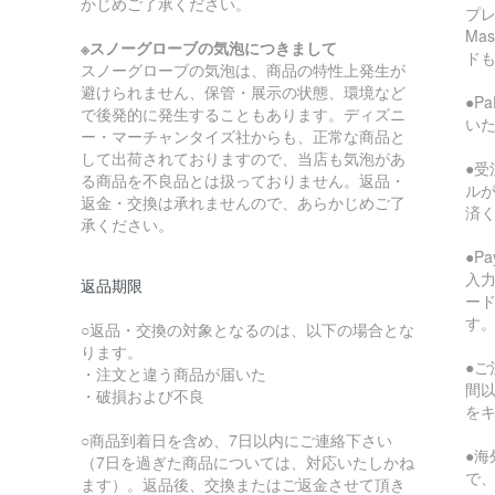
かじめご了承ください。
プレ
Ma
※スノーグローブの気泡につきまして
ド
スノーグローブの気泡は、商品の特性上発生が
避けられません、保管・展示の状態、環境など
●P
で後発的に発生することもあります。ディズニ
い
ー・マーチャンタイズ社からも、正常な商品と
して出荷されておりますので、当店も気泡があ
●受
る商品を不良品とは扱っておりません。返品・
ル
返金・交換は承れませんので、あらかじめご了
済
承ください。
●P
入
返品期限
ー
す
○返品・交換の対象となるのは、以下の場合とな
ります。
●ご
・注文と違う商品が届いた
間
・破損および不良
を
○商品到着日を含め、7日以内にご連絡下さい
●
（7日を過ぎた商品については、対応いたしかね
で
ます）。返品後、交換またはご返金させて頂き