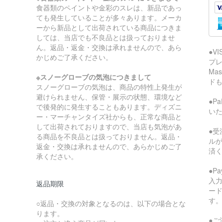
食器類のペイントや金彩のスレは、新品であっ
ても発生していることが多々あります。メーカ
ーから新品として出荷されている商品につきま
しては、当店でも不良品とは扱っておりませ
ん。返品・返金・交換は承れませんので、あら
●V
かじめご了承ください。
プレ
Ma
※スノーグローブの気泡につきまして
ド
スノーグローブの気泡は、商品の特性上発生が
避けられません、保管・展示の状態、環境など
●P
で後発的に発生することもあります。ディズニ
い
ー・マーチャンタイズ社からも、正常な商品と
して出荷されておりますので、当店も気泡があ
●受
る商品を不良品とは扱っておりません。返品・
ル
返金・交換は承れませんので、あらかじめご了
済
承ください。
●P
入
返品期限
ー
す
○返品・交換の対象となるのは、以下の場合とな
ります。
●ご