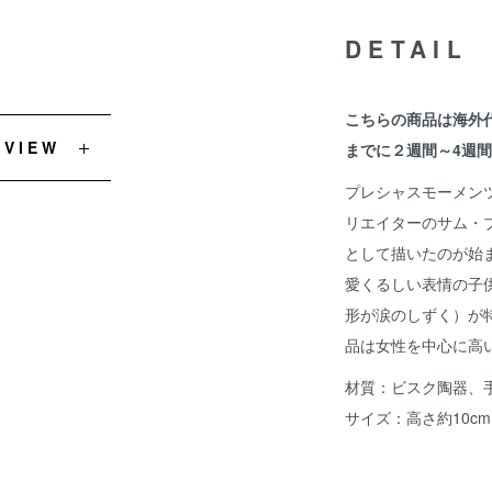
DETAIL
こちらの商品は海外
EVIEW
までに２週間～4週
プレシャスモーメンツ
リエイターのサム・
として描いたのが始
愛くるしい表情の子
形が涙のしずく）が
品は女性を中心に高
材質：ビスク陶器、
サイズ：高さ約10cm