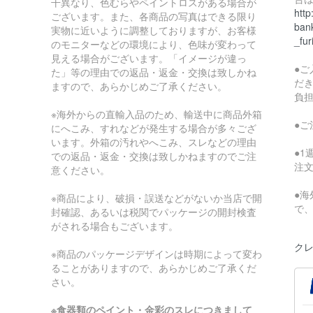
干異なり、色むらやペイントロスがある場合が
http
ございます。また、各商品の写真はできる限り
bank
実物に近いように調整しておりますが、お客様
_fur
のモニターなどの環境により、色味が変わって
見える場合がございます。「イメージが違っ
●
た」等の理由での返品・返金・交換は致しかね
だ
ますので、あらかじめご了承ください。
負
※海外からの直輸入品のため、輸送中に商品外箱
●
にへこみ、すれなどが発生する場合が多々ござ
います。外箱の汚れやへこみ、スレなどの理由
●
での返品・返金・交換は致しかねますのでご注
注
意ください。
●
※商品により、破損・誤送などがないか当店で開
で
封確認、あるいは税関でパッケージの開封検査
がされる場合もございます。
クレ
※商品のパッケージデザインは時期によって変わ
ることがありますので、あらかじめご了承くだ
さい。
※食器類のペイント・金彩のスレにつきまして