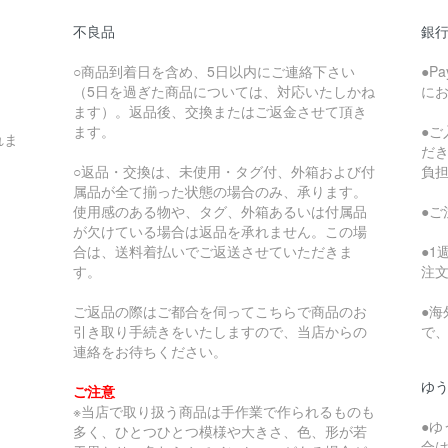
不良品
銀
○商品到着日を含め、5日以内にご連絡下さい
●P
（5日を過ぎた商品については、対応いたしかね
に
ます）。返品後、交換またはご返金させて頂き
ます。
●
れま
だ
○返品・交換は、未使用・タグ付、外箱および付
負
属品が全て揃った状態の場合のみ、承ります。
使用感のある物や、タグ、外箱あるいは付属品
●
が欠けている場合は返品を承れません。この場
合は、送料着払いでご返送させていただきま
●
す。
注
ご返品の際はご都合を伺ってこちらで商品のお
●
引き取り手続きをいたしますので、当店からの
で
連絡をお待ちください。
ゆ
ご注意
※当店で取り扱う商品は手作業で作られるものも
●
多く、ひとつひとつ模様や大きさ、色、形が若
合