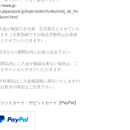
://www.jp-
.japanpost.jp/kojin/sokin/furikomi/kj_sk_fm
ikomi.html
ご入金が確認でき次第、正式受注とさせていた
きます（大変恐縮ですが振込手数料はお客様
担とさせていただきます）。
ご注文から1週間以内にお振り込み下さい。
1週間以内にご入金が確認出来ない場合は、ご
文をキャンセルさせていただきます。
海外在庫品はご入金確認後に発注いたしますの
、お急ぎの場合はご注意下さい。
ジットカード・デビットカード【PayPal】