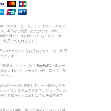
ISA、マスターカード、アメリカン・エキス
ス、JCBがご利用いただけます（Visa、
sterCard のロゴが付いているデビットカー
もご利用いただけます）。
aPalのアカウントをお持ちでなくてもご利用
ただけます。
注確認後、ショップからPayPal請求書メー
が届きますので、メールの内容に沿ってご決
ください。
ayPalのページに移動してカード情報などを
力いただくシステムですので、ショップにカ
ド番号を知らせずに済む安全な決済方法で
。
注文から1週間以内にご決済ください（1週