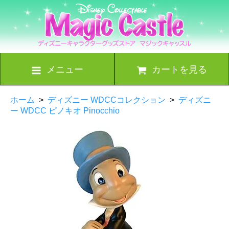
メニュー
カートを見る
ホーム
>
ディズニー WDCCコレクション
>
ディズニ
ー WDCC ピノキオ Pinocchio