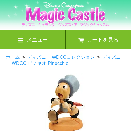
メニュー
カートを見る
ホーム
>
ディズニー WDCCコレクション
>
ディズニ
ー WDCC ピノキオ Pinocchio