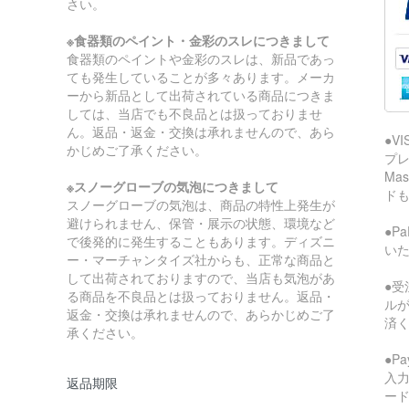
さい。
※食器類のペイント・金彩のスレにつきまして
食器類のペイントや金彩のスレは、新品であっ
ても発生していることが多々あります。メーカ
ーから新品として出荷されている商品につきま
しては、当店でも不良品とは扱っておりませ
ん。返品・返金・交換は承れませんので、あら
●V
かじめご了承ください。
プレ
Ma
※スノーグローブの気泡につきまして
ド
スノーグローブの気泡は、商品の特性上発生が
避けられません、保管・展示の状態、環境など
●P
で後発的に発生することもあります。ディズニ
い
ー・マーチャンタイズ社からも、正常な商品と
して出荷されておりますので、当店も気泡があ
●受
る商品を不良品とは扱っておりません。返品・
ル
返金・交換は承れませんので、あらかじめご了
済
承ください。
●P
入
返品期限
ー