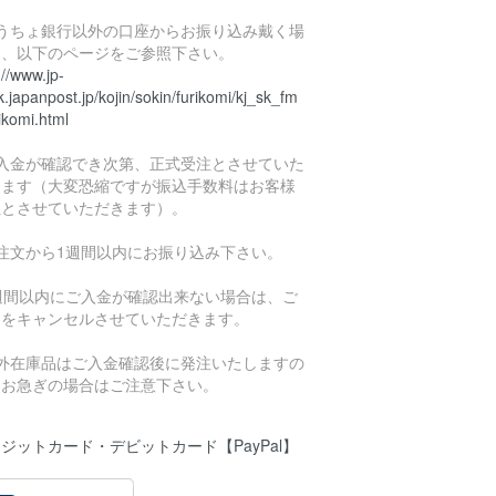
ゆうちょ銀行以外の口座からお振り込み戴く場
は、以下のページをご参照下さい。
://www.jp-
.japanpost.jp/kojin/sokin/furikomi/kj_sk_fm
ikomi.html
ご入金が確認でき次第、正式受注とさせていた
きます（大変恐縮ですが振込手数料はお客様
担とさせていただきます）。
ご注文から1週間以内にお振り込み下さい。
1週間以内にご入金が確認出来ない場合は、ご
文をキャンセルさせていただきます。
海外在庫品はご入金確認後に発注いたしますの
、お急ぎの場合はご注意下さい。
ジットカード・デビットカード【PayPal】