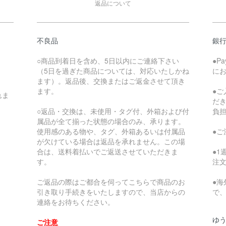
返品について
不良品
銀
○商品到着日を含め、5日以内にご連絡下さい
●P
（5日を過ぎた商品については、対応いたしかね
に
ます）。返品後、交換またはご返金させて頂き
ます。
●
れま
だ
○返品・交換は、未使用・タグ付、外箱および付
負
属品が全て揃った状態の場合のみ、承ります。
使用感のある物や、タグ、外箱あるいは付属品
●
が欠けている場合は返品を承れません。この場
合は、送料着払いでご返送させていただきま
●
す。
注
ご返品の際はご都合を伺ってこちらで商品のお
●
引き取り手続きをいたしますので、当店からの
で
連絡をお待ちください。
ゆ
ご注意