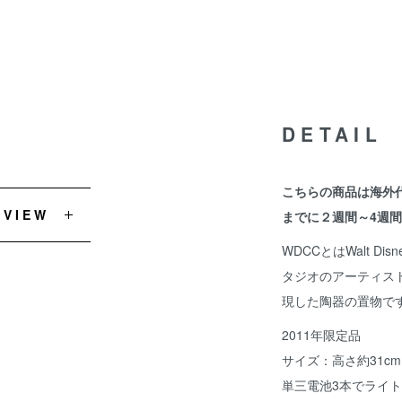
DETAIL
こちらの商品は海外
EVIEW
までに２週間～4週
WDCCとはWalt Disn
タジオのアーティス
現した陶器の置物で
2011年限定品
サイズ：高さ約31cm
単三電池3本でライ