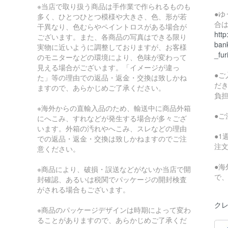
※当店で取り扱う商品は手作業で作られるものも
●
多く、ひとつひとつ模様や大きさ、色、形が若
合
干異なり、色むらやペイントロスがある場合が
http
ございます。また、各商品の写真はできる限り
bank
実物に近いように調整しておりますが、お客様
_fur
のモニターなどの環境により、色味が変わって
見える場合がございます。「イメージが違っ
●
た」等の理由での返品・返金・交換は致しかね
だ
ますので、あらかじめご了承ください。
負
※海外からの直輸入品のため、輸送中に商品外箱
●
にへこみ、すれなどが発生する場合が多々ござ
います。外箱の汚れやへこみ、スレなどの理由
●
での返品・返金・交換は致しかねますのでご注
注
意ください。
●
※商品により、破損・誤送などがないか当店で開
で
封確認、あるいは税関でパッケージの開封検査
がされる場合もございます。
クレ
※商品のパッケージデザインは時期によって変わ
ることがありますので、あらかじめご了承くだ