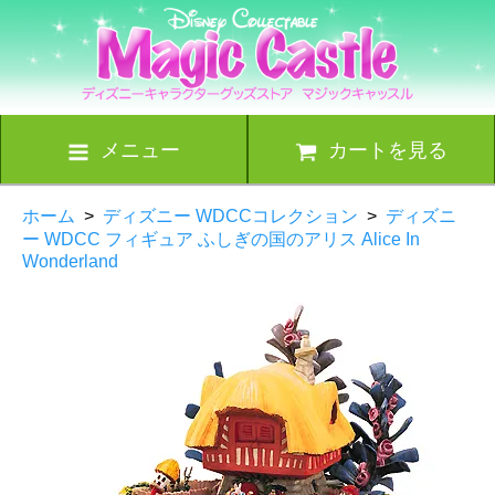
メニュー
カートを見る
ホーム
>
ディズニー WDCCコレクション
>
ディズニ
ー WDCC フィギュア ふしぎの国のアリス Alice In
Wonderland