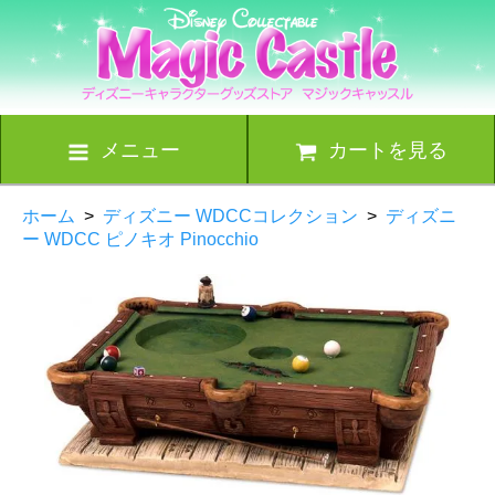
メニュー
カートを見る
ホーム
>
ディズニー WDCCコレクション
>
ディズニ
ー WDCC ピノキオ Pinocchio