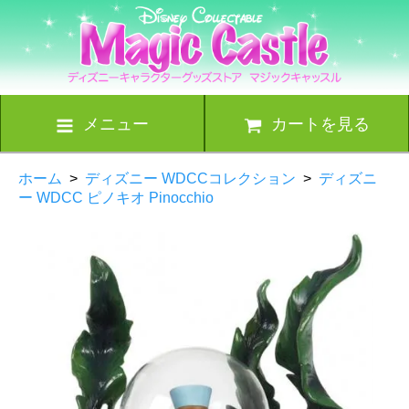
メニュー
カートを見る
ホーム
>
ディズニー WDCCコレクション
>
ディズニ
ー WDCC ピノキオ Pinocchio