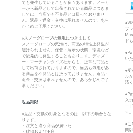
ても発生していることが多々あります。メーカ
ーから新品として出荷されている商品につきま
しては、当店でも不良品とは扱っておりませ
ん。返品・返金・交換は承れませんので、あら
●V
かじめご了承ください。
プレ
Ma
※スノーグローブの気泡につきまして
ド
スノーグローブの気泡は、商品の特性上発生が
避けられません、保管・展示の状態、環境など
●P
で後発的に発生することもあります。ディズニ
い
ー・マーチャンタイズ社からも、正常な商品と
して出荷されておりますので、当店も気泡があ
●受
る商品を不良品とは扱っておりません。返品・
ル
返金・交換は承れませんので、あらかじめご了
済
承ください。
●P
入
返品期限
ー
す
○返品・交換の対象となるのは、以下の場合とな
ります。
●ご
・注文と違う商品が届いた
間
・破損および不良