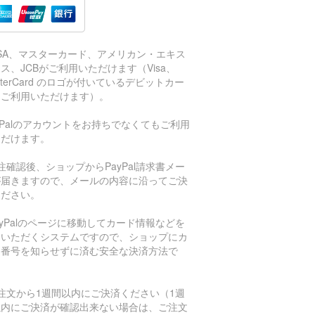
ISA、マスターカード、アメリカン・エキス
ス、JCBがご利用いただけます（Visa、
sterCard のロゴが付いているデビットカー
もご利用いただけます）。
aPalのアカウントをお持ちでなくてもご利用
ただけます。
注確認後、ショップからPayPal請求書メー
が届きますので、メールの内容に沿ってご決
ください。
ayPalのページに移動してカード情報などを
力いただくシステムですので、ショップにカ
ド番号を知らせずに済む安全な決済方法で
。
注文から1週間以内にご決済ください（1週
以内にご決済が確認出来ない場合は、ご注文