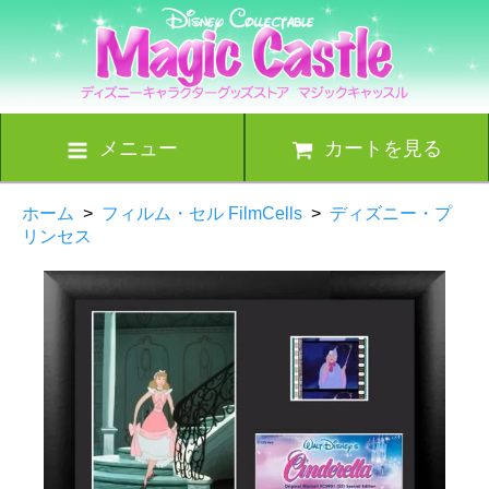
メニュー
カートを見る
ホーム
>
フィルム・セル FilmCells
>
ディズニー・プ
リンセス