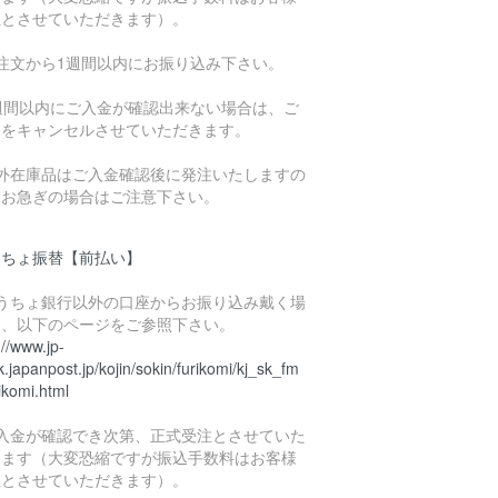
担とさせていただきます）。
ご注文から1週間以内にお振り込み下さい。
1週間以内にご入金が確認出来ない場合は、ご
文をキャンセルさせていただきます。
海外在庫品はご入金確認後に発注いたしますの
、お急ぎの場合はご注意下さい。
うちょ振替【前払い】
ゆうちょ銀行以外の口座からお振り込み戴く場
は、以下のページをご参照下さい。
://www.jp-
.japanpost.jp/kojin/sokin/furikomi/kj_sk_fm
ikomi.html
ご入金が確認でき次第、正式受注とさせていた
きます（大変恐縮ですが振込手数料はお客様
担とさせていただきます）。