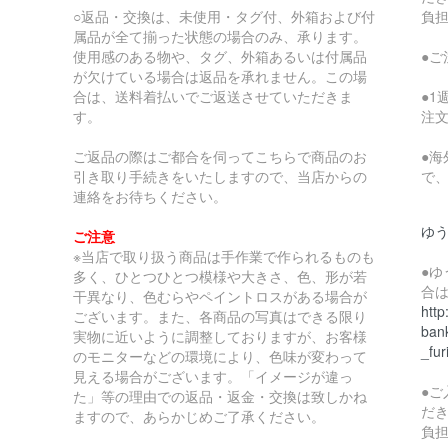
○返品・交換は、未使用・タグ付、外箱および付
負
属品が全て揃った状態の場合のみ、承ります。
使用感のある物や、タグ、外箱あるいは付属品
●
が欠けている場合は返品を承れません。この場
合は、送料着払いでご返送させていただきま
●
す。
注
ご返品の際はご都合を伺ってこちらで商品のお
●
引き取り手続きをいたしますので、当店からの
で
連絡をお待ちください。
ゆ
ご注意
※当店で取り扱う商品は手作業で作られるものも
●
多く、ひとつひとつ模様や大きさ、色、形が若
合
干異なり、色むらやペイントロスがある場合が
http
ございます。また、各商品の写真はできる限り
bank
実物に近いように調整しておりますが、お客様
_fur
のモニターなどの環境により、色味が変わって
見える場合がございます。「イメージが違っ
●
た」等の理由での返品・返金・交換は致しかね
だ
ますので、あらかじめご了承ください。
負