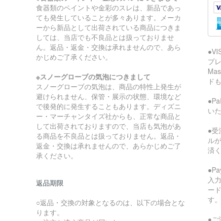
食器類のペイントや金彩のスレは、新品であっ
ても発生していることが多々あります。メーカ
ーから新品として出荷されている商品につきま
しては、当店でも不良品とは扱っておりませ
ん。返品・返金・交換は承れませんので、あら
●V
かじめご了承ください。
プレ
Ma
※スノーグローブの気泡につきまして
ド
スノーグローブの気泡は、商品の特性上発生が
避けられません、保管・展示の状態、環境など
●P
で後発的に発生することもあります。ディズニ
い
ー・マーチャンタイズ社からも、正常な商品と
して出荷されておりますので、当店も気泡があ
●受
る商品を不良品とは扱っておりません。返品・
ル
返金・交換は承れませんので、あらかじめご了
済
承ください。
●P
入
返品期限
ー
す
○返品・交換の対象となるのは、以下の場合とな
ります。
●ご