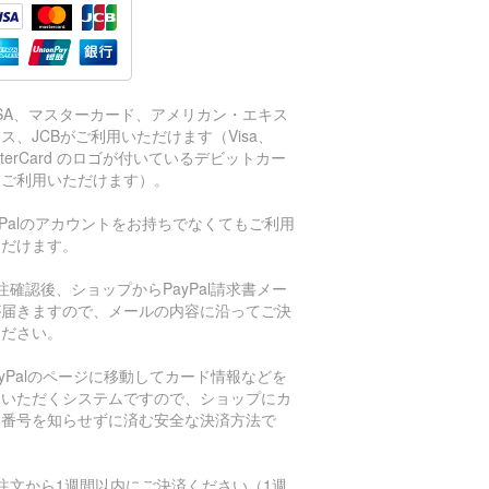
ISA、マスターカード、アメリカン・エキス
ス、JCBがご利用いただけます（Visa、
sterCard のロゴが付いているデビットカー
もご利用いただけます）。
aPalのアカウントをお持ちでなくてもご利用
ただけます。
注確認後、ショップからPayPal請求書メー
が届きますので、メールの内容に沿ってご決
ください。
ayPalのページに移動してカード情報などを
力いただくシステムですので、ショップにカ
ド番号を知らせずに済む安全な決済方法で
。
注文から1週間以内にご決済ください（1週