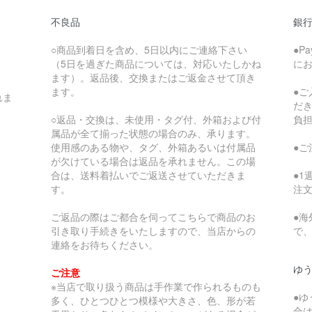
不良品
銀
○商品到着日を含め、5日以内にご連絡下さい
●P
（5日を過ぎた商品については、対応いたしかね
に
ます）。返品後、交換またはご返金させて頂き
ます。
●
れま
だ
○返品・交換は、未使用・タグ付、外箱および付
負
属品が全て揃った状態の場合のみ、承ります。
使用感のある物や、タグ、外箱あるいは付属品
●
が欠けている場合は返品を承れません。この場
合は、送料着払いでご返送させていただきま
●
す。
注
ご返品の際はご都合を伺ってこちらで商品のお
●
引き取り手続きをいたしますので、当店からの
で
連絡をお待ちください。
ゆ
ご注意
※当店で取り扱う商品は手作業で作られるものも
●
多く、ひとつひとつ模様や大きさ、色、形が若
合