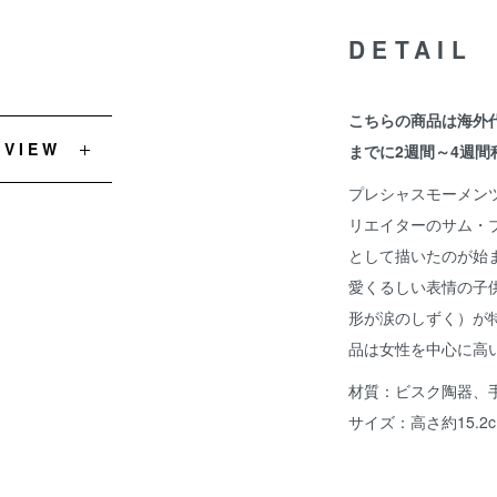
DETAIL
こちらの商品は海外
EVIEW
までに2週間～4週間
プレシャスモーメンツ
リエイターのサム・
として描いたのが始
愛くるしい表情の子
形が涙のしずく）が
品は女性を中心に高
材質：ビスク陶器、
サイズ：高さ約15.2c