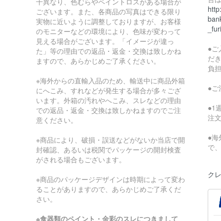
干異なり、色むらやペイントロスがある場合が
http
ございます。また、各商品の写真はできる限り
bank
実物に近いように調整しておりますが、お客様
_fur
のモニターなどの環境により、色味が変わって
見える場合がございます。「イメージが違っ
●
た」等の理由での返品・返金・交換は致しかね
だ
ますので、あらかじめご了承ください。
負
※海外からの直輸入品のため、輸送中に商品外箱
●
にへこみ、すれなどが発生する場合が多々ござ
います。外箱の汚れやへこみ、スレなどの理由
●
での返品・返金・交換は致しかねますのでご注
注
意ください。
●
※商品により、破損・誤送などがないか当店で開
で
封確認、あるいは税関でパッケージの開封検査
がされる場合もございます。
クレ
※商品のパッケージデザインは時期によって変わ
ることがありますので、あらかじめご了承くだ
さい。
※食器類のペイント・金彩のスレにつきまして