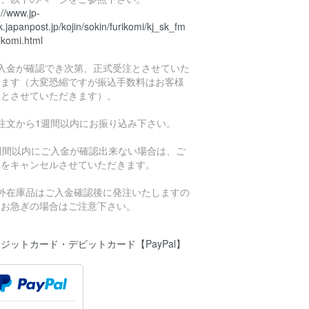
://www.jp-
.japanpost.jp/kojin/sokin/furikomi/kj_sk_fm
ikomi.html
ご入金が確認でき次第、正式受注とさせていた
きます（大変恐縮ですが振込手数料はお客様
担とさせていただきます）。
ご注文から1週間以内にお振り込み下さい。
1週間以内にご入金が確認出来ない場合は、ご
文をキャンセルさせていただきます。
海外在庫品はご入金確認後に発注いたしますの
、お急ぎの場合はご注意下さい。
ジットカード・デビットカード【PayPal】