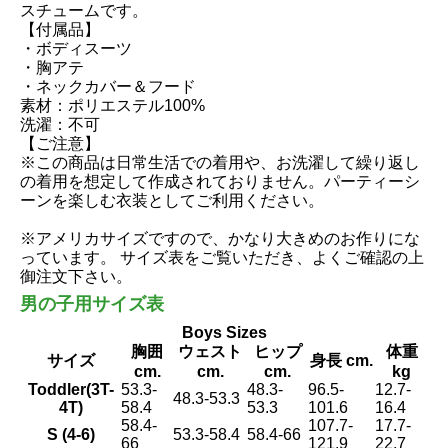
スチュームです。
【付属品】
・ボディスーツ
・胸アテ
・ネックカバー＆フード
素材：ポリエステル100%
洗濯：不可
【ご注意】
※この商品は日常生活での着用や、お洗濯して繰り返し
の着用を想定して作成されておりません。パーティーシ
ーンを楽しむ衣装としてご利用ください。
※アメリカサイズですので、かなり大きめのお作りにな
っています。 サイズ表をご覧いただき、よくご確認の上
御注文下さい。
男の子用サイズ表
Boys Sizes
胸囲
ウェスト
ヒップ
体重
サイズ
身長 cm.
cm.
cm.
cm.
kg
Toddler(3T-
53.3-
48.3-
96.5-
12.7-
48.3-53.3
4T)
58.4
53.3
101.6
16.4
58.4-
107.7-
17.7-
S (4-6)
53.3-58.4
58.4-66
66
121.9
22.7