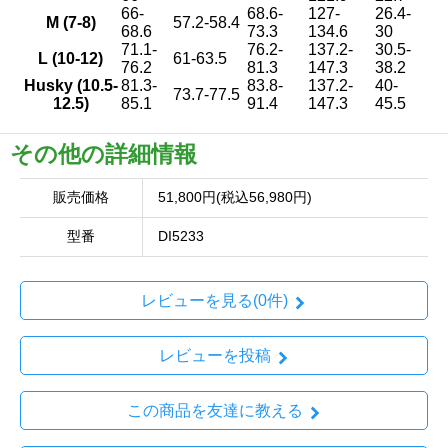
66-
68.6-
127-
26.4-
M (7-8)
57.2-58.4
68.6
73.3
134.6
30
71.1-
76.2-
137.2-
30.5-
L (10-12)
61-63.5
76.2
81.3
147.3
38.2
Husky (10.5-
81.3-
83.8-
137.2-
40-
73.7-77.5
12.5)
85.1
91.4
147.3
45.5
その他の詳細情報
販売価格
51,800円(税込56,980円)
型番
DI5233
レビューを見る(0件)
レビューを投稿
この商品を友達に教える