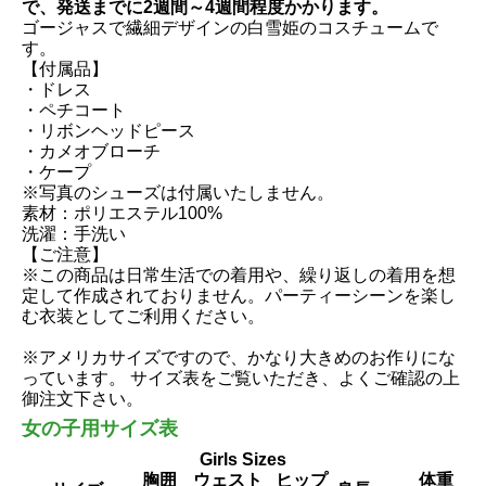
で、発送までに2週間～4週間程度かかります。
ゴージャスで繊細デザインの白雪姫のコスチュームで
す。
【付属品】
・ドレス
・ペチコート
・リボンヘッドピース
・カメオブローチ
・ケープ
※写真のシューズは付属いたしません。
素材：ポリエステル100%
洗濯：手洗い
【ご注意】
※この商品は日常生活での着用や、繰り返しの着用を想
定して作成されておりません。パーティーシーンを楽し
む衣装としてご利用ください。
※アメリカサイズですので、かなり大きめのお作りにな
っています。 サイズ表をご覧いただき、よくご確認の上
御注文下さい。
女の子用サイズ表
Girls Sizes
胸囲
ウェスト
ヒップ
体重