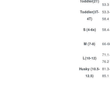
Toddler(2T)
53.3
Toddler(3T-
53.3
4T)
58.4
S (4-6x)
58.4
M (7-8)
66-6
71.1
L(10-12)
76.2
Husky (10.5-
81.3
12.5)
85.1