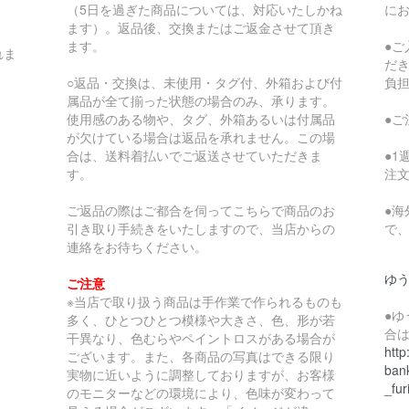
（5日を過ぎた商品については、対応いたしかね
に
ます）。返品後、交換またはご返金させて頂き
ます。
●
れま
だ
○返品・交換は、未使用・タグ付、外箱および付
負
属品が全て揃った状態の場合のみ、承ります。
使用感のある物や、タグ、外箱あるいは付属品
●
が欠けている場合は返品を承れません。この場
合は、送料着払いでご返送させていただきま
●
す。
注
ご返品の際はご都合を伺ってこちらで商品のお
●
引き取り手続きをいたしますので、当店からの
で
連絡をお待ちください。
ゆ
ご注意
※当店で取り扱う商品は手作業で作られるものも
●
多く、ひとつひとつ模様や大きさ、色、形が若
合
干異なり、色むらやペイントロスがある場合が
http
ございます。また、各商品の写真はできる限り
bank
実物に近いように調整しておりますが、お客様
_fur
のモニターなどの環境により、色味が変わって