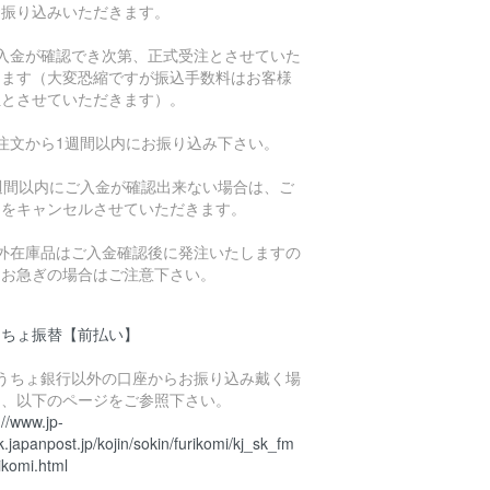
お振り込みいただきます。
ご入金が確認でき次第、正式受注とさせていた
きます（大変恐縮ですが振込手数料はお客様
担とさせていただきます）。
ご注文から1週間以内にお振り込み下さい。
1週間以内にご入金が確認出来ない場合は、ご
文をキャンセルさせていただきます。
海外在庫品はご入金確認後に発注いたしますの
、お急ぎの場合はご注意下さい。
うちょ振替【前払い】
ゆうちょ銀行以外の口座からお振り込み戴く場
は、以下のページをご参照下さい。
://www.jp-
.japanpost.jp/kojin/sokin/furikomi/kj_sk_fm
ikomi.html