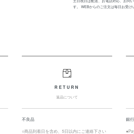
土日祝日は配送、お電話対応、お問い
す。 WEBからのご注文は毎日お受け
RETURN
返品について
不良品
銀
○商品到着日を含め、5日以内にご連絡下さい
●P