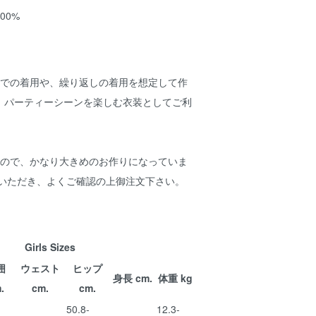
00%
活での着用や、繰り返しの着用を想定して作
。パーティーシーンを楽しむ衣装としてご利
すので、かなり大きめのお作りになっていま
覧いただき、よくご確認の上御注文下さい。
Girls Sizes
囲
ウェスト
ヒップ
身長 cm.
体重 kg
.
cm.
cm.
-
50.8-
12.3-