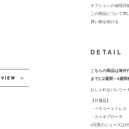
オプションの値段詳
この商品について問
買い物を続ける
DETAIL
こちらの商品は海外
EVIEW
までに2週間～4週間
おしゃれなバレリー
【付属品】
・ペチコートドレス
・カメオブローチ
※写真のシューズは