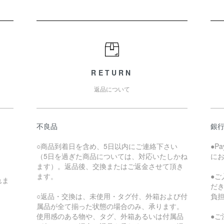
RETURN
返品について
不良品
銀
○商品到着日を含め、5日以内にご連絡下さい
●P
（5日を過ぎた商品については、対応いたしかね
に
ます）。返品後、交換またはご返金させて頂き
ます。
●
れま
だ
○返品・交換は、未使用・タグ付、外箱および付
負
属品が全て揃った状態の場合のみ、承ります。
使用感のある物や、タグ、外箱あるいは付属品
●