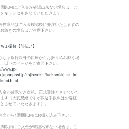
1週間以内にご入金が確認出来ない場合は、ご
文をキャンセルさせていただきます。
海外在庫品はご入金確認後に発注いたしますの
、お急ぎの場合はご注意下さい。
うちょ振替【前払い】
ゆうちょ銀行以外の口座からお振り込み戴く場
は、以下のページをご参照下さい。
://www.jp-
.japanpost.jp/kojin/sokin/furikomi/kj_sk_fm
ikomi.html
ご入金が確認でき次第、正式受注とさせていた
きます（大変恐縮ですが振込手数料はお客様
担とさせていただきます）。
ご注文から1週間以内にお振り込み下さい。
1週間以内にご入金が確認出来ない場合は、ご