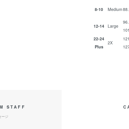
8-10
Medium
88.
96.
12-14
Large
10
22-24
121
2X
Plus
12
M STAFF
C
セージ