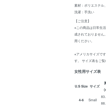
素材：ポリエステル
洗濯：手洗い
【ご注意】
※この商品は日常生
成されておりません
用ください。
※アメリカサイズで
す。 サイズ表をご
女性用サイズ表
U.S Size
サイズ
(
83.
4-6
Small
88.