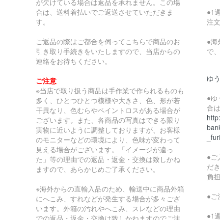
が欠けている場合は返品を承れません。この場
合は、送料着払いでご返送させていただきま
●
す。
注
ご返品の際はご都合を伺ってこちらで商品のお
●
引き取り手続きをいたしますので、当店からの
で
連絡をお待ちください。
ゆ
ご注意
※当店で取り扱う商品は手作業で作られるものも
●
多く、ひとつひとつ模様や大きさ、色、形が若
合
干異なり、色むらやペイントロスがある場合が
http
ございます。また、各商品の写真はできる限り
bank
実物に近いように調整しておりますが、お客様
_fur
のモニターなどの環境により、色味が変わって
見える場合がございます。「イメージが違っ
●
た」等の理由での返品・返金・交換は致しかね
だ
ますので、あらかじめご了承ください。
負
※海外からの直輸入品のため、輸送中に商品外箱
●
にへこみ、すれなどが発生する場合が多々ござ
います。外箱の汚れやへこみ、スレなどの理由
●
での返品・返金・交換は致しかねますのでご注