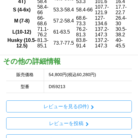
4T)
58.4
53.3
101.6
16.4
58.4-
107.7-
17.7-
S (4-6x)
53.3-58.4
58.4-66
66
121.9
22.7
66-
68.6-
127-
26.4-
M (7-8)
57.2-58.4
68.6
73.3
134.6
30
71.1-
76.2-
137.2-
30.5-
L(10-12)
61-63.5
76.2
81.3
147.3
38.2
Husky (10.5-
81.3-
83.8-
137.2-
40-
73.7-77.5
12.5)
85.1
91.4
147.3
45.5
その他の詳細情報
販売価格
54,800円(税込60,280円)
型番
DI59213
レビューを見る(0件)
レビューを投稿