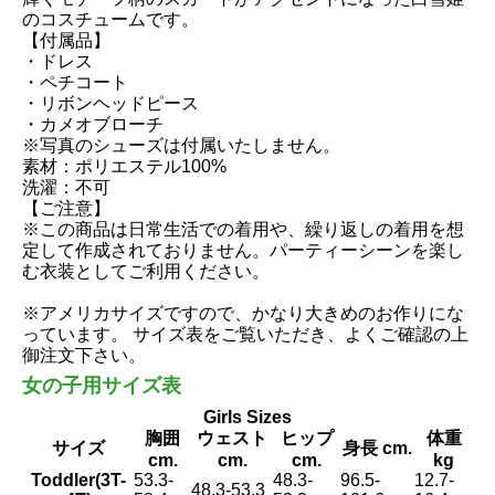
のコスチュームです。
【付属品】
・ドレス
・ペチコート
・リボンヘッドピース
・カメオブローチ
※写真のシューズは付属いたしません。
素材：ポリエステル100%
洗濯：不可
【ご注意】
※この商品は日常生活での着用や、繰り返しの着用を想
定して作成されておりません。パーティーシーンを楽し
む衣装としてご利用ください。
※アメリカサイズですので、かなり大きめのお作りにな
っています。 サイズ表をご覧いただき、よくご確認の上
御注文下さい。
女の子用サイズ表
Girls Sizes
胸囲
ウェスト
ヒップ
体重
サイズ
身長 cm.
cm.
cm.
cm.
kg
Toddler(3T-
53.3-
48.3-
96.5-
12.7-
48.3-53.3