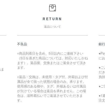
RETURN
返品について
不良品
銀
○商品到着日を含め、5日以内にご連絡下さい
●P
（5日を過ぎた商品については、対応いたしかね
に
ます）。返品後、交換またはご返金させて頂き
ます。
●
れま
だ
○返品・交換は、未使用・タグ付、外箱および付
負
属品が全て揃った状態の場合のみ、承ります。
使用感のある物や、タグ、外箱あるいは付属品
●
が欠けている場合は返品を承れません。この場
合は、送料着払いでご返送させていただきま
●
す。
注