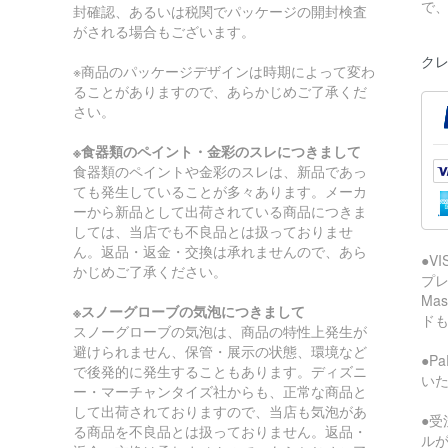
で
封確認、あるいは税関でパッケージの開封検査
がされる場合もございます。
クレ
※商品のパッケージデザインは時期によって変わ
ることがありますので、あらかじめご了承くだ
さい。
※食器類のペイント・金彩のスレにつきまして
食器類のペイントや金彩のスレは、新品であっ
ても発生していることが多々あります。メーカ
ーから新品として出荷されている商品につきま
しては、当店でも不良品とは扱っておりませ
ん。返品・返金・交換は承れませんので、あら
●V
かじめご了承ください。
プレ
Ma
※スノーグローブの気泡につきまして
ド
スノーグローブの気泡は、商品の特性上発生が
避けられません、保管・展示の状態、環境など
●P
で後発的に発生することもあります。ディズニ
い
ー・マーチャンタイズ社からも、正常な商品と
して出荷されておりますので、当店も気泡があ
●受
る商品を不良品とは扱っておりません。返品・
ル