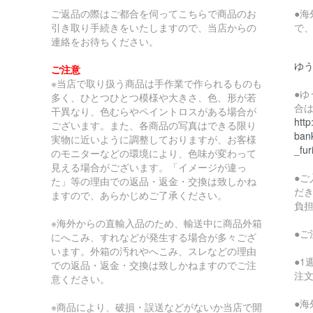
ご返品の際はご都合を伺ってこちらで商品のお
●
引き取り手続きをいたしますので、当店からの
で
連絡をお待ちください。
ゆ
ご注意
※当店で取り扱う商品は手作業で作られるものも
●
多く、ひとつひとつ模様や大きさ、色、形が若
合
干異なり、色むらやペイントロスがある場合が
http
ございます。また、各商品の写真はできる限り
bank
実物に近いように調整しておりますが、お客様
_fur
のモニターなどの環境により、色味が変わって
見える場合がございます。「イメージが違っ
●
た」等の理由での返品・返金・交換は致しかね
だ
ますので、あらかじめご了承ください。
負
※海外からの直輸入品のため、輸送中に商品外箱
●
にへこみ、すれなどが発生する場合が多々ござ
います。外箱の汚れやへこみ、スレなどの理由
●
での返品・返金・交換は致しかねますのでご注
注
意ください。
●
※商品により、破損・誤送などがないか当店で開