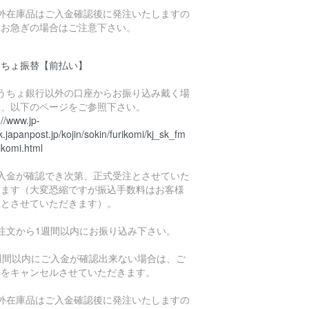
海外在庫品はご入金確認後に発注いたしますの
、お急ぎの場合はご注意下さい。
うちょ振替【前払い】
ゆうちょ銀行以外の口座からお振り込み戴く場
は、以下のページをご参照下さい。
://www.jp-
.japanpost.jp/kojin/sokin/furikomi/kj_sk_fm
ikomi.html
ご入金が確認でき次第、正式受注とさせていた
きます（大変恐縮ですが振込手数料はお客様
担とさせていただきます）。
ご注文から1週間以内にお振り込み下さい。
1週間以内にご入金が確認出来ない場合は、ご
文をキャンセルさせていただきます。
海外在庫品はご入金確認後に発注いたしますの