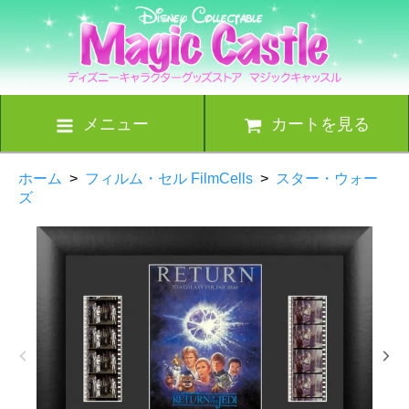
メニュー
カートを見る
ホーム
>
フィルム・セル FilmCells
>
スター・ウォー
ズ