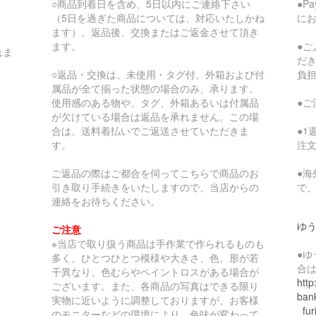
○商品到着日を含め、5日以内にご連絡下さい
●P
（5日を過ぎた商品については、対応いたしかね
に
ます）。返品後、交換またはご返金させて頂き
ます。
●
れま
だ
○返品・交換は、未使用・タグ付、外箱および付
負
属品が全て揃った状態の場合のみ、承ります。
使用感のある物や、タグ、外箱あるいは付属品
●
が欠けている場合は返品を承れません。この場
合は、送料着払いでご返送させていただきま
●
す。
注
ご返品の際はご都合を伺ってこちらで商品のお
●
引き取り手続きをいたしますので、当店からの
で
連絡をお待ちください。
ゆ
ご注意
※当店で取り扱う商品は手作業で作られるものも
●
多く、ひとつひとつ模様や大きさ、色、形が若
合
干異なり、色むらやペイントロスがある場合が
http
ございます。また、各商品の写真はできる限り
bank
実物に近いように調整しておりますが、お客様
_fur
のモニターなどの環境により、色味が変わって