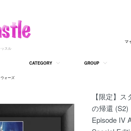
マ
ャッスル
CATEGORY
GROUP
・ウォーズ
【限定】ス
の帰還 (S2) 
Episode IV 