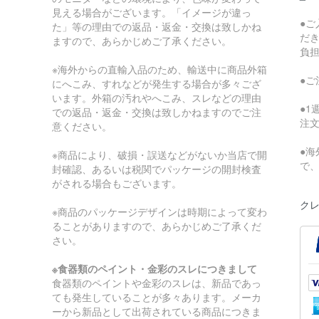
見える場合がございます。「イメージが違っ
●
た」等の理由での返品・返金・交換は致しかね
だ
ますので、あらかじめご了承ください。
負
※海外からの直輸入品のため、輸送中に商品外箱
●
にへこみ、すれなどが発生する場合が多々ござ
います。外箱の汚れやへこみ、スレなどの理由
●
での返品・返金・交換は致しかねますのでご注
注
意ください。
●
※商品により、破損・誤送などがないか当店で開
で
封確認、あるいは税関でパッケージの開封検査
がされる場合もございます。
クレ
※商品のパッケージデザインは時期によって変わ
ることがありますので、あらかじめご了承くだ
さい。
※食器類のペイント・金彩のスレにつきまして
食器類のペイントや金彩のスレは、新品であっ
ても発生していることが多々あります。メーカ
ーから新品として出荷されている商品につきま