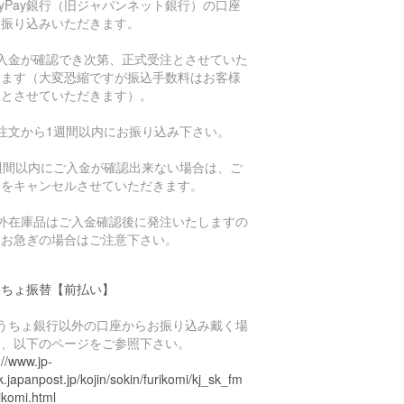
ayPay銀行（旧ジャパンネット銀行）の口座
お振り込みいただきます。
ご入金が確認でき次第、正式受注とさせていた
きます（大変恐縮ですが振込手数料はお客様
担とさせていただきます）。
ご注文から1週間以内にお振り込み下さい。
1週間以内にご入金が確認出来ない場合は、ご
文をキャンセルさせていただきます。
海外在庫品はご入金確認後に発注いたしますの
、お急ぎの場合はご注意下さい。
うちょ振替【前払い】
ゆうちょ銀行以外の口座からお振り込み戴く場
は、以下のページをご参照下さい。
://www.jp-
.japanpost.jp/kojin/sokin/furikomi/kj_sk_fm
ikomi.html