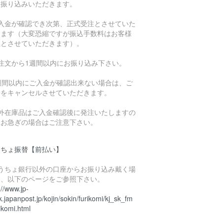
お振り込みいただきます。
ご入金が確認でき次第、正式受注とさせていた
きます（大変恐縮ですが振込手数料はお客様
担とさせていただきます）。
ご注文から1週間以内にお振り込み下さい。
1週間以内にご入金が確認出来ない場合は、ご
文をキャンセルさせていただきます。
海外在庫品はご入金確認後に発注いたしますの
、お急ぎの場合はご注意下さい。
うちょ振替【前払い】
ゆうちょ銀行以外の口座からお振り込み戴く場
は、以下のページをご参照下さい。
://www.jp-
.japanpost.jp/kojin/sokin/furikomi/kj_sk_fm
ikomi.html