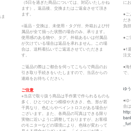
（5日を過ぎた商品については、対応いたしかね
に
ます）。返品後、交換またはご返金させて頂き
ます。
●
れま
だ
○返品・交換は、未使用・タグ付、外箱および付
負
属品が全て揃った状態の場合のみ、承ります。
使用感のある物や、タグ、外箱あるいは付属品
●
が欠けている場合は返品を承れません。この場
合は、送料着払いでご返送させていただきま
●
す。
注
ご返品の際はご都合を伺ってこちらで商品のお
●
引き取り手続きをいたしますので、当店からの
で
連絡をお待ちください。
ゆ
ご注意
※当店で取り扱う商品は手作業で作られるものも
●
多く、ひとつひとつ模様や大きさ、色、形が若
合
干異なり、色むらやペイントロスがある場合が
http
ございます。また、各商品の写真はできる限り
bank
実物に近いように調整しておりますが、お客様
_fur
のモニターなどの環境により、色味が変わって
見える場合がございます。「イメージが違っ