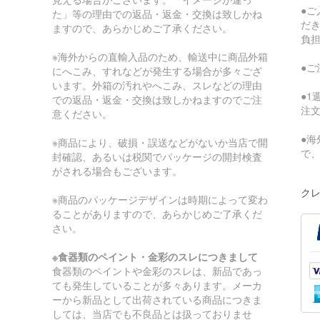
●
た」等の理由での返品・返金・交換は致しかね
だ
ますので、あらかじめご了承ください。
負
※海外からの直輸入品のため、輸送中に商品外箱
●
にへこみ、すれなどが発生する場合が多々ござ
います。外箱の汚れやへこみ、スレなどの理由
●
での返品・返金・交換は致しかねますのでご注
注
意ください。
●
※商品により、破損・誤送などがないか当店で開
で
封確認、あるいは税関でパッケージの開封検査
がされる場合もございます。
クレ
※商品のパッケージデザインは時期によって変わ
ることがありますので、あらかじめご了承くだ
さい。
※食器類のペイント・金彩のスレにつきまして
食器類のペイントや金彩のスレは、新品であっ
ても発生していることが多々あります。メーカ
ーから新品として出荷されている商品につきま
しては、当店でも不良品とは扱っておりませ