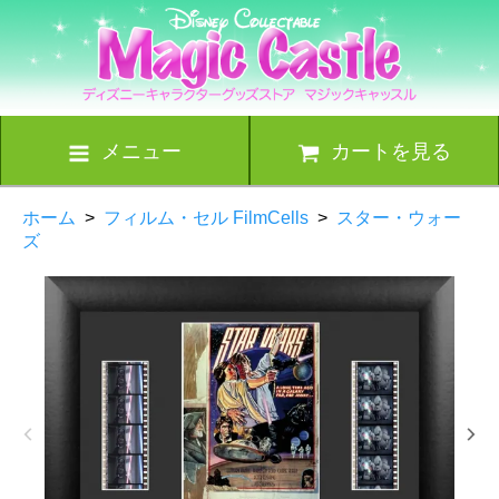
メニュー
カートを見る
ホーム
>
フィルム・セル FilmCells
>
スター・ウォー
ズ